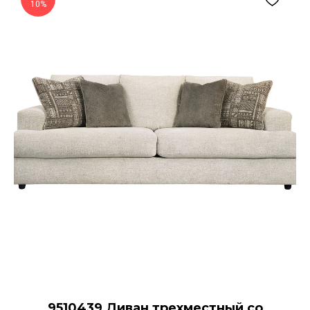
10%
9510439 Диван трехместный со