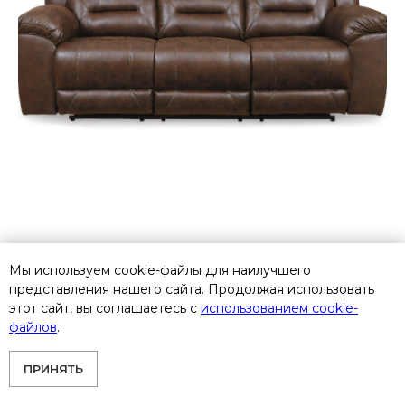
3990488 Трехместный диван-реклайнер
Мы используем cookie-файлы для наилучшего
Ashley Furniture Stoneland
представления нашего сайта. Продолжая использовать
этот сайт, вы соглашаетесь с
использованием cookie-
В пути. Поступление 09/2026
файлов
.
106 300
р.
ПРИНЯТЬ