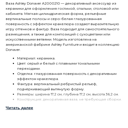
Ваза Ashley Donaver A2000210 — декоративный аксессуар из
керамики для оформления гостиной, спальни, столовой или
кабинета. Мягкая цилиндрическая форма, рельефные
вертикальные полосы и серо-белая глазурованная
поверхность с эффектом кракелюра создают выразительную
игру оттенков и фактур. Ваза подходит для самостоятельного
размещения, а также для композиций с сухоцветами или
искусственными ветвями. Модель изготовлена на
американской фабрике Ashley Furniture и входит в коллекцию
Donaver.
Материал: керамика.
Цвет: серый и белый с плавными тональными
переходами.
Отделка: глазурованная поверхность с декоративным
эффектом кракелюра.
Фактура: вертикальный ребристый рельеф,
подчёркивающий вытянутую форму.
Размеры: ширина 17,2 см, глубина 17,2 см, высота 36,2 см.
Конструкция: декоративная ваза, не требующая сборки.
Стиль: современный, американский загородный,
Читать далее
спокойная классика.
Уход: поверхность рекомендуется очищать мягкой сухой
тканью без абразивных средств.
Нейтральная серо-белая гамма сочетается с