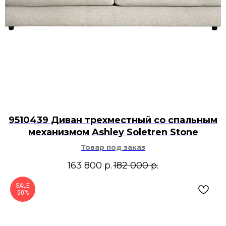
9510439 Диван трехместный со спальным
механизмом Ashley Soletren Stone
Товар под заказ
163 800
р.
182 000
р.
SALE
50%