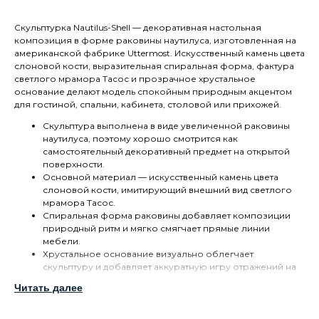
Скульптурка Nautilus-Shell — декоративная настольная
композиция в форме раковины наутилуса, изготовленная на
американской фабрике Uttermost. Искусственный камень цвета
слоновой кости, выразительная спиральная форма, фактура
светлого мрамора Тасос и прозрачное хрустальное
основание делают модель спокойным природным акцентом
для гостиной, спальни, кабинета, столовой или прихожей.
Скульптура выполнена в виде увеличенной раковины
наутилуса, поэтому хорошо смотрится как
самостоятельный декоративный предмет на открытой
поверхности.
Основной материал — искусственный камень цвета
слоновой кости, имитирующий внешний вид светлого
мрамора Тасос.
Спиральная форма раковины добавляет композиции
природный ритм и мягко смягчает прямые линии
мебели.
Хрустальное основание визуально облегчает
скульптуру и добавляет аккуратную игру отражений на
консоли, комоде, полке или журнальном столике.
Читать далее
Размер около 28 × 19 × 22 см позволяет использовать
Nautilus-Shell как заметный, но не перегружающий
поверхность настольный декор.