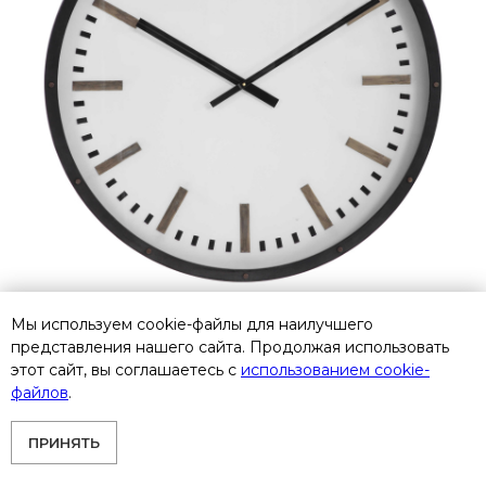
Мы используем cookie-файлы для наилучшего
представления нашего сайта. Продолжая использовать
этот сайт, вы соглашаетесь с
использованием cookie-
Настенные часы Uttermost Fleming 06103
файлов
.
Товар под заказ
79 600
р.
ПРИНЯТЬ