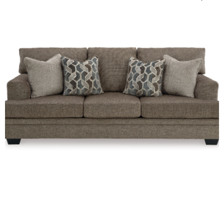
древесную поверхность рекомендуется
очищать мягкой сухой тканью без
абразивных средств и избытка влаги;
состаренная коричневая гамма сочетается
с натуральным деревом, кожей, льняным
текстилем и металлическим декором.
Акцентный столик Ashley Zalemont будет
уместен в гостиной рядом с мягкой мебелью, в
спальне у кресла, в кабинете, прихожей или
домашней библиотеке. Его можно
использовать как приставной стол для чтения,
подставку под светильник или декоративный
столик для растения и памятных предметов.
Выразительная геометрия и древесная
фактура органично дополнят современный
американский, деревенский, индустриальный
и эклектичный интерьер, особенно обстановку
в бежевых, коричневых, серых и природных
оттенках.