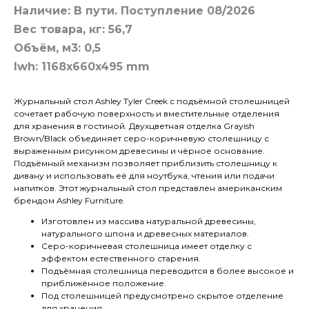
Наличие: В пути. Поступление 08/2026
Вес товара, кг: 56,7
Объём, м3: 0,5
lwh: 1168x660x495 mm
Журнальный стол Ashley Tyler Creek с подъёмной столешницей
сочетает рабочую поверхность и вместительные отделения
для хранения в гостиной. Двухцветная отделка Grayish
Brown/Black объединяет серо-коричневую столешницу с
выраженным рисунком древесины и чёрное основание.
Подъёмный механизм позволяет приблизить столешницу к
дивану и использовать её для ноутбука, чтения или подачи
напитков. Этот журнальный стол представлен американским
брендом Ashley Furniture.
Изготовлен из массива натуральной древесины,
натурального шпона и древесных материалов.
Серо-коричневая столешница имеет отделку с
эффектом естественного старения.
Подъёмная столешница переводится в более высокое и
приближённое положение.
Под столешницей предусмотрено скрытое отделение
для хранения.