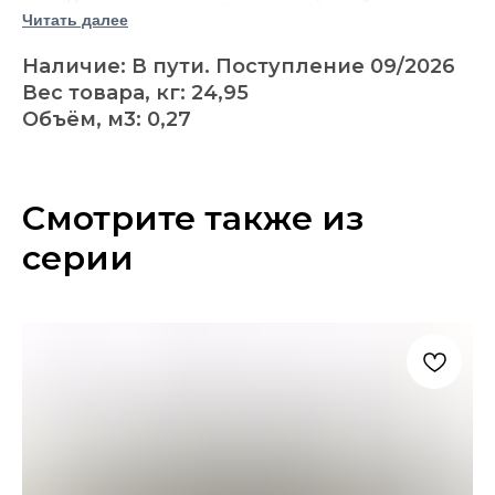
Конструкция дополнена чёрной
Читать далее
металлической фурнитурой.
Откидная крышка обеспечивает доступ к
Наличие: В пути. Поступление 09/2026
внутреннему отделению.
Вес товара, кг: 24,95
Полезный размер отделения: Ш 797 × Г 400
Объём, м3: 0,27
× В 394 мм.
Ровную верхнюю поверхность можно
использовать как журнальный стол.
Сборка не требуется.
Смотрите также из
Сундук Эшли Kettleby можно поставить перед
серии
диваном, у стены, возле кровати или в
прихожей и использовать для хранения
домашнего текстиля, настольных игр, журналов
и других вещей. Закрытое отделение помогает
поддерживать порядок, а верхняя поверхность
подходит для подноса, книг или интерьерного
декора. Коричневая древесная отделка и
чёрные металлические детали поддержат
американский, деревенский, винтажный или
индустриальный интерьер.