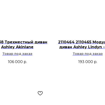
Для ухода стек
рекомендуется 
Настольная лампа A
гостиной рядом с д
тумбе, в кабинете 
комоде. Дымчатое с
38 Трехместный диван
2110464 2110465 Мод
гармонично сочетаю
Ashley Akinlane
диван Ashley Lindyn -
бежевым текстилем
Товар под заказ
Товар под заказ
металлическим дек
106 000
р.
193 000
р.
современную класс
обстановку с предм
старину, одноврем
мягкого местного с
акцента.