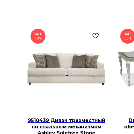
SALE
SALE
10%
50%
9510439 Диван трехместный
D
со спальным механизмом
обе
Ashley Soletren Stone