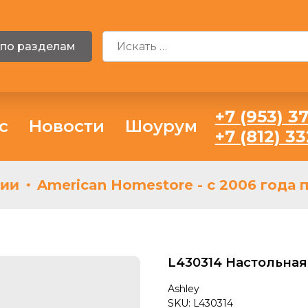
 по разделам
+7 (953) 37
с
Новости
Шоурум
+7 (812) 3
и
American Homestore - с 2006 года п
L430314 Настольная
Ashley
SKU:
L430314