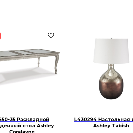
650-35 Раскладной
L430294 Настольная 
денный стол Ashley
Ashley Tabish
Coralayne