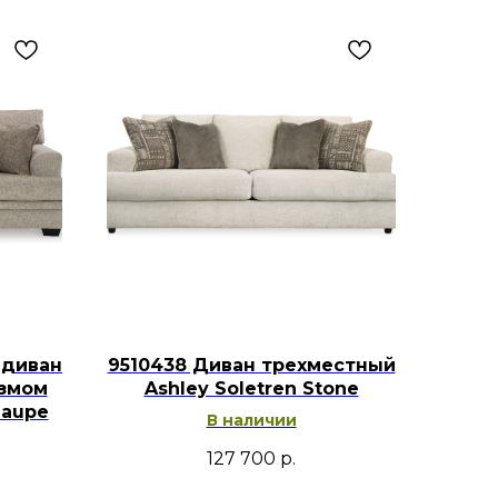
 диван
9510438 Диван трехместный
измом
Ashley Soletren Stone
Taupe
В наличии
127 700
р.