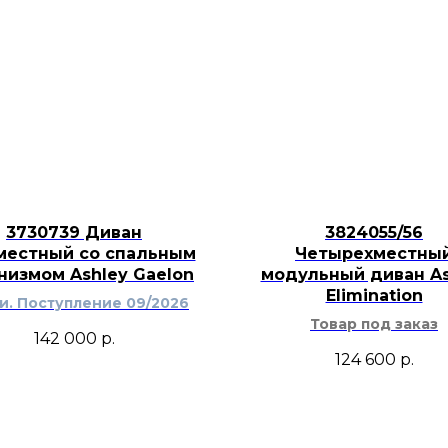
3730739 Диван
3824055/56
местный со спальным
Четырехместны
низмом Ashley Gaelon
модульный диван As
Elimination
ти. Поступление 09/2026
Товар под заказ
142 000
р.
124 600
р.