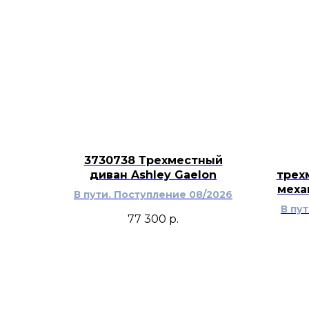
3730738 Трехместный
диван Ashley Gaelon
трех
меха
В пути. Поступление 08/2026
В пу
77 300
р.