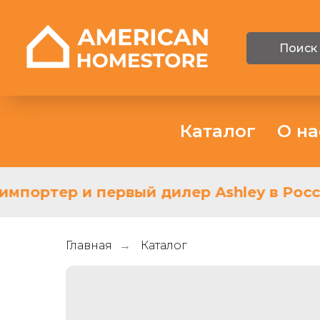
Поиск
Каталог
О на
мпортер и первый дилер Ashley в Росси
Главная
Каталог
→