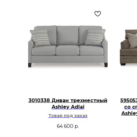
3010338 Диван трехместный
59505
Ashley Adlai
со с
Ashl
Товар под заказ
64 600
р.