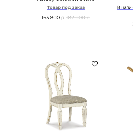
Товар под заказ
В нали
163 800
р.
182 000
р.