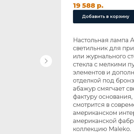
19 588
р.
Добавить в корзину
Настольная лампа A
светильник для при
или журнального ст
стекла с мелкими п
элементов и допол
отделкой под брон
абажур смягчает с
фактуру основания,
смотрится в соврем
американском интер
американской фабри
коллекцию Maleko.