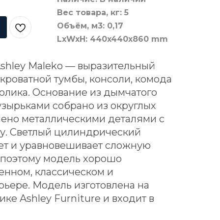
Вес товара, кг: 5
Объём, м3: 0,17
LxWxH: 440x440x860 mm
shley Maleko — выразительный
кроватной тумбы, консоли, комода
олика. Основание из дымчатого
узырьками собрано из округлых
нено металлическими деталями с
зу. Светлый цилиндрический
вет и уравновешивает сложную
 поэтому модель хорошо
енном, классическом и
ьере. Модель изготовлена на
ке Ashley Furniture и входит в