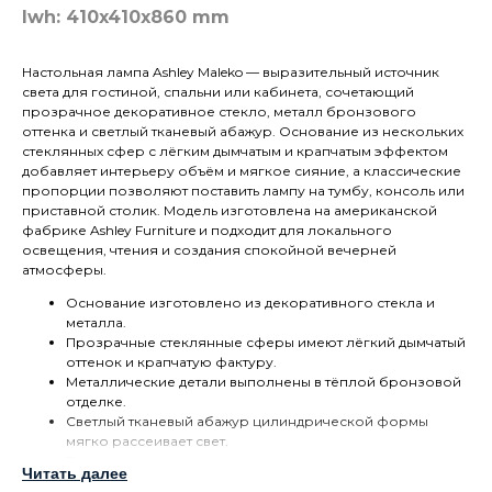
lwh: 410x410x860 mm
Настольная лампа Ashley Maleko — выразительный источник
света для гостиной, спальни или кабинета, сочетающий
прозрачное декоративное стекло, металл бронзового
оттенка и светлый тканевый абажур. Основание из нескольких
стеклянных сфер с лёгким дымчатым и крапчатым эффектом
добавляет интерьеру объём и мягкое сияние, а классические
пропорции позволяют поставить лампу на тумбу, консоль или
приставной столик. Модель изготовлена на американской
фабрике Ashley Furniture и подходит для локального
освещения, чтения и создания спокойной вечерней
атмосферы.
Основание изготовлено из декоративного стекла и
металла.
Прозрачные стеклянные сферы имеют лёгкий дымчатый
оттенок и крапчатую фактуру.
Металлические детали выполнены в тёплой бронзовой
отделке.
Светлый тканевый абажур цилиндрической формы
мягко рассеивает свет.
Трёхпозиционный переключатель позволяет менять
Читать далее
уровень освещения при использовании совместимой