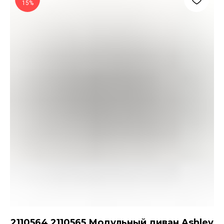
15%
2110564 2110565 Модульный диван Ashley