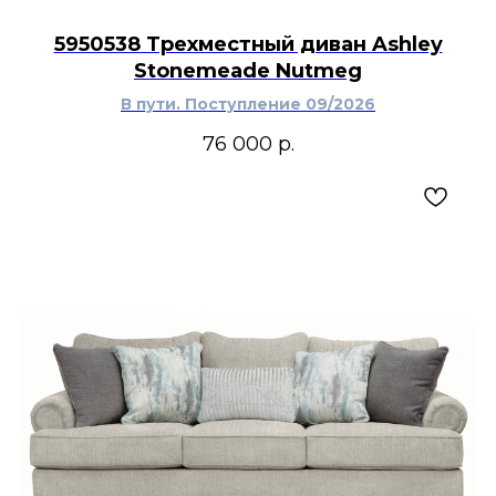
мебелью, тёплым деревом и металлическими
светильниками. Регулируемые полки
5950538 Трехместный диван Ashley
позволяют менять внутреннюю организацию, а
Stonemeade Nutmeg
рельефный рисунок превращает корпусную
мебель в заметный интерьерный акцент. Fair
В пути. Поступление 09/2026
Ridge дополнит современный, американский,
промышленный или переходный интерьер.
76 000
р.