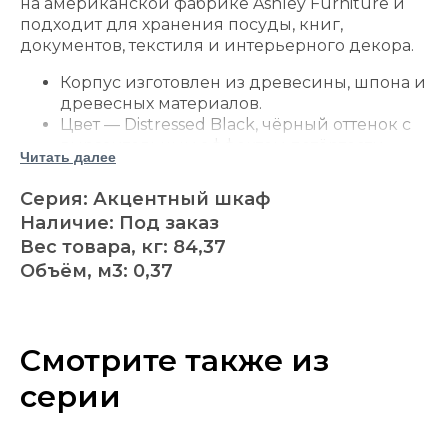
на американской фабрике Ashley Furniture и
подходит для хранения посуды, книг,
документов, текстиля и интерьерного декора.
Корпус изготовлен из древесины, шпона и
древесных материалов.
Цвет — Distressed Black, чёрный оттенок с
выразительным эффектом потёртости.
Читать далее
Три распашные дверцы украшены
объёмным геометрическим рисунком.
Серия: Акцентный шкаф
Нажимные защёлки позволяют открывать
Наличие: Под заказ
фасады без выступающих ручек.
Вес товара, кг: 84,37
За каждой дверцей расположена
Объём, м3: 0,37
отдельная регулируемая полка.
Высоту полок можно менять под книги,
посуду, коробки и декоративные
предметы.
Смотрите также из
Закрытые отделения помогают
организовать хранение и поддерживать
серии
порядок.
Металлическое основание имеет чёрную
отделку.