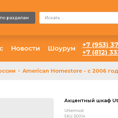
 по разделам
+7 (953) 37
с
Новости
Шоурум
+7 (812) 3
ссии
American Homestore - с 2006 год
Акцентный шкаф Utt
Uttermost
SKU:
50014