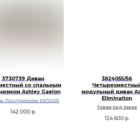
декором. Состарен
раскрывается на фо
графитовых, коричн
помогает добавить 
фактуру дерева и б
композиии без визу
3730739 Диван
3824055/56
местный со спальным
Четырехместны
низмом Ashley Gaelon
модульный диван As
Elimination
ти. Поступление 09/2026
Товар под заказ
142 000
р.
124 600
р.