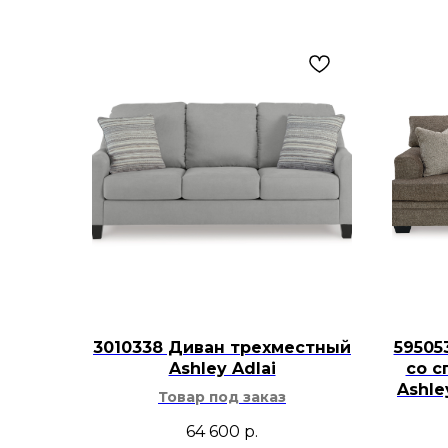
3010338 Диван трехместный
59505
Ashley Adlai
со с
Ashl
Товар под заказ
64 600
р.