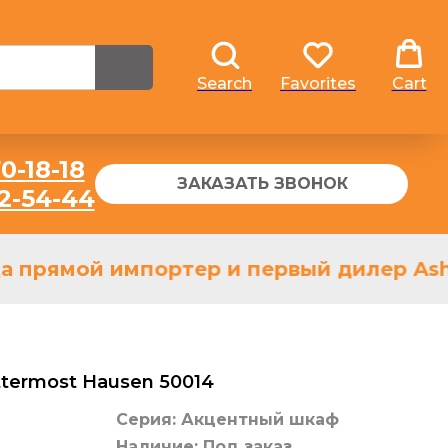
Search
Favorites
Cart
0-18-18
ЗАКАЗАТЬ ЗВОНОК
32-54-44
а прямой импортер и первый дилер Ashle
ermost Hausen 50014
Серия: Акцентный шкаф
Наличие: Под заказ