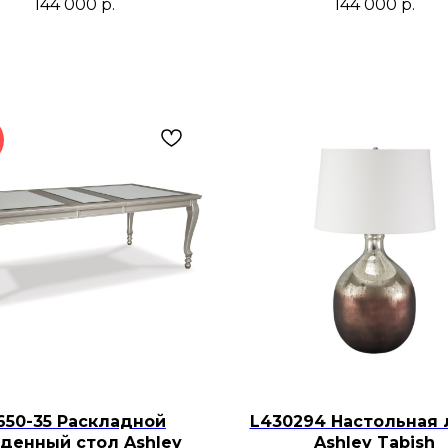
144 000
р.
144 000
р.
650-35 Раскладной
L430294 Настольная 
денный стол Ashley
Ashley Tabish