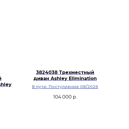
ная древесная отделка хорошо
не молочных, бежевых, серых,
евых и песочных оттенков. Шкаф
закрытое хранение, теплую
олее собранный вид интерьерной
ального перегруза.
3824038 Трехместный
й
диван Ashley Elimination
hley
В пути. Поступление 08/2026
104 000
р.