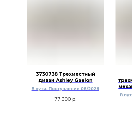
3730738 Трехместный
диван Ashley Gaelon
трех
меха
В пути. Поступление 08/2026
В пу
77 300
р.