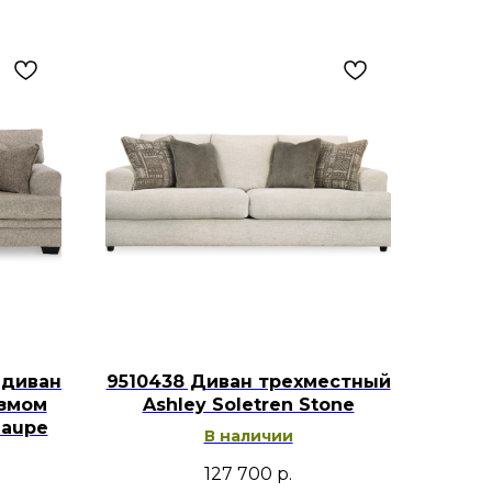
 диван
9510438 Диван трехместный
измом
Ashley Soletren Stone
Taupe
В наличии
127 700
р.