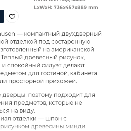
LxWxH: 736x457x889 mm
usen — компактный двухдверный
ной отделкой под состаренную
изготовленный на американской
 Теплый древесный рисунок,
и спокойный силуэт делают
дметом для гостиной, кабинета,
или просторной прихожей.
 дверцы, поэтому подходит для
ения предметов, которые не
ся на виду.
иал отделки — шпон с
 рисунком древесины минди,