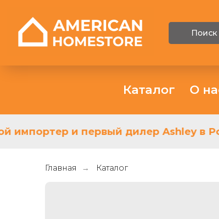
Поиск
Каталог
О на
й импортер и первый дилер Ashley в Ро
Главная
Каталог
→