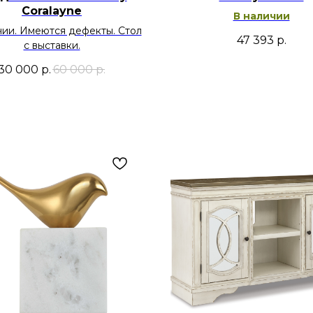
Coralayne
В наличии
чии. Имеются дефекты. Стол
47 393
р.
с выставки.
30 000
р.
60 000
р.