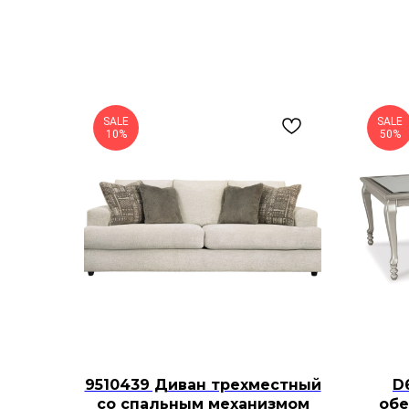
SALE
SALE
10%
50%
9510439 Диван трехместный
D
со спальным механизмом
обе