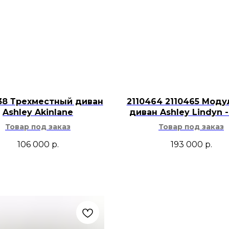
Закрытая конст
хранение в гост
или прихожей б
Модель подходи
американского, 
загородного и 
Для ухода реко
38 Трехместный диван
2110464 2110465 Мод
поверхность со
Ashley Akinlane
диван Ashley Lindyn -
абразивных сре
Товар под заказ
Товар под заказ
влаги. Желатель
106 000
р.
193 000
р.
предметы без п
Hausen будет уместе
кабинете, холле ил
акцентный шкаф Ut
зеркалом, рядом с 
декоративными ваз