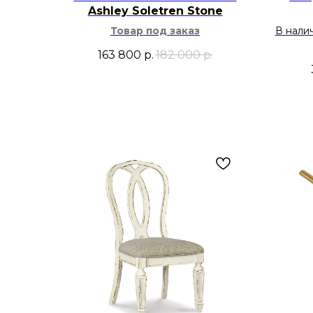
Ashley Soletren Stone
Товар под заказ
В нали
163 800
р.
182 000
р.