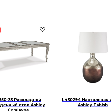
650-35 Раскладной
L430294 Настольная 
денный стол Ashley
Ashley Tabish
Coralayne