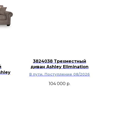
нными журнальными столами,
и металлическими светильниками в
мериканском интерьере.
3824038 Трехместный
й
диван Ashley Elimination
hley
В пути. Поступление 08/2026
104 000
р.