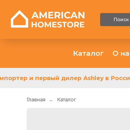
Поиск
Каталог
О на
портер и первый дилер Ashley в России
Главная
Каталог
→