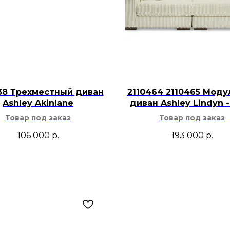
древесину.
Ширина посадоч
Глубина сиденья
Высота сиденья:
Высота подлокот
Высота от поду
мм.
38 Трехместный диван
2110464 2110465 Мод
Ashley Akinlane
диван Ashley Lindyn -
Высота ножек ди
Сборка не требу
Товар под заказ
Товар под заказ
106 000
р.
193 000
р.
Трехместный диван 
в просторной гости
домашней зоне отды
для чтения, общени
широкие подушки с
расположиться нес
Stone сочетается с