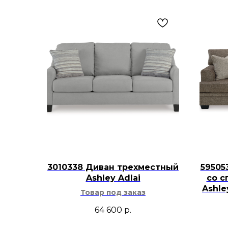
3010338 Диван трехместный
59505
Ashley Adlai
со с
Ashl
Товар под заказ
64 600
р.