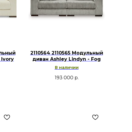
ной зоны: 1930 мм.
: 584 мм.
 533 мм.
ников: 686 мм.
шки сиденья до верха спинки: 483
ульный
2110564 2110565 Модульный
 Ivory
вана: 57 мм.
диван Ashley Lindyn - Fog
ется.
В наличии
193 000
р.
Ashley Soletren можно разместить
ной, семейной комнате или
ха. Глубокая посадка подходит
я и просмотра телевизора, а
иденья позволяют удобно
кольким людям. Светлая обивка
 серым, бежевым и коричневым