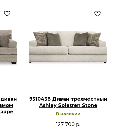
 диван
9510438 Диван трехместный
измом
Ashley Soletren Stone
Taupe
В наличии
127 700
р.