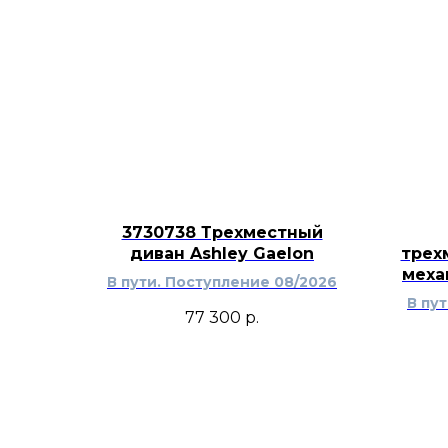
3730738 Трехместный
диван Ashley Gaelon
трех
меха
В пути. Поступление 08/2026
В пу
77 300
р.