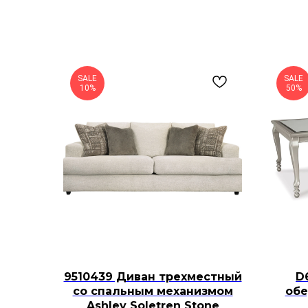
SALE
SALE
10%
50%
9510439 Диван трехместный
D
со спальным механизмом
обе
Ashley Soletren Stone