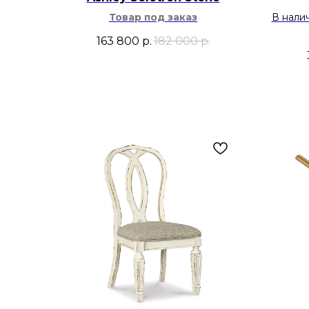
Товар под заказ
В нали
163 800
р.
182 000
р.