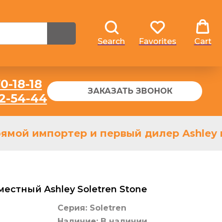
Search
Favorites
Cart
0-18-18
ЗАКАЗАТЬ ЗВОНОК
32-54-44
ямой импортер и первый дилер Ashley в 
естный Ashley Soletren Stone
Серия: Soletren
Наличие: В наличии