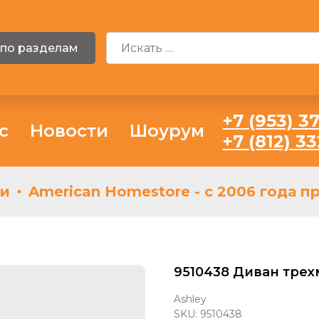
 по разделам
+7 (953) 37
с
Новости
Шоурум
+7 (812) 3
American Homestore - с 2006 года пр
9510438 Диван трехм
Ashley
SKU:
9510438