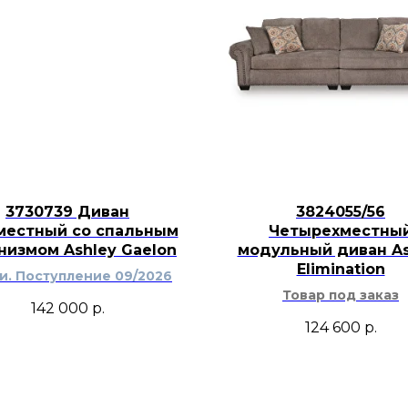
текстилем, деревя
светлыми коврами 
современном или а
3730739 Диван
3824055/56
местный со спальным
Четырехместны
низмом Ashley Gaelon
модульный диван As
Elimination
ти. Поступление 09/2026
Товар под заказ
142 000
р.
124 600
р.