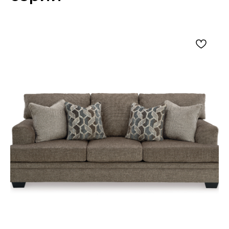
Подушки сиденья выполнены из
высокоэластичной пены, обернутой
полиэфирным волокном.
В комплект входят декоративные
подушки с наполнителем из смеси пера и
волокна.
Классические закругленные
подлокотники украшены отделкой
гвоздиками.
Кожа имитирует восковое покрытие с
эффектом кракелюра, имеет легкую
обработку и прозрачное защитное
покрытие.
Точеные ножки поддерживают
традиционный характер модели и
добавляют силуэту завершенность.
Для ухода рекомендуется бережная
чистка мягкой сухой тканью и средства,
подходящие для кожаной мебели; не
стоит использовать агрессивную химию и
избыточное увлажнение.