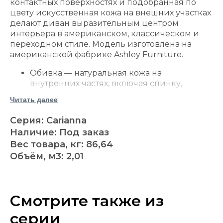
контактных поверхностях и подобранная по
цвету искусственная кожа на внешних участках
делают диван выразительным центром
интерьера в американском, классическом и
переходном стиле. Модель изготовлена на
американской фабрике Ashley Furniture.
Обивка — натуральная кожа на
внутренних частях, включая спинку,
сиденье и подлокотники; остальные
Читать далее
участки выполнены из искусственной
кожи, подобранной по цвету.
Серия: Carianna
Цвет — теплый оттенок Caramel с
Наличие: Под заказ
выразительной кожаной фактурой.
Вес товара, кг: 86,64
Стиль — классический американский с
Объём, м3: 2,01
современным прочтением, подходит для
спокойной гостиной и представительного
кабинета.
Конструкция — каркас с угловыми
Смотрите также из
блоками для устойчивости формы.
Спинка прикрепленная, подушки сиденья
серии
съемные.