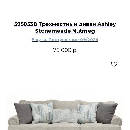
Трехместный диван Carianna будет уместен в
гостиной, кабинете, библиотеке, комнате
отдыха или просторной спальне. Такая мебель
5950538 Трехместный диван Ashley
хорошо вписывается в классический,
Stonemeade Nutmeg
американский, неоклассический,
современный и переходный интерьер,
В пути. Поступление 09/2026
особенно если нужен кожаный диван на три
места с декоративными гвоздиками, мягкими
76 000
р.
подушками и теплым коричнево-карамельным
оттенком. Его можно сочетать с кожаным
креслом, оттоманкой, журнальным столом,
настольными лампами и ковром натуральной
гаммы, создавая уютную зону для отдыха,
чтения и приема гостей.