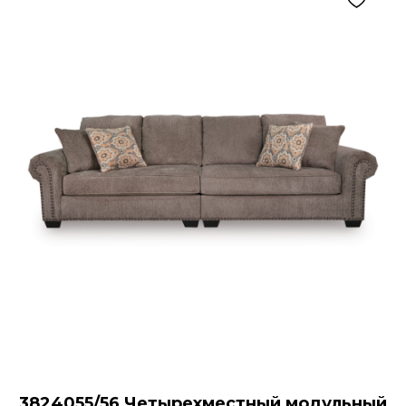
3824055/56 Четырехместный модульный