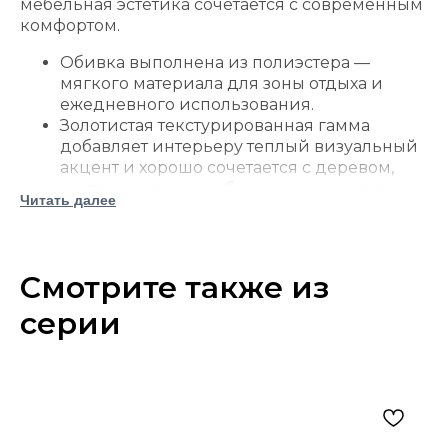
мебельная эстетика сочетается с современным
комфортом.
Обивка выполнена из полиэстера —
мягкого материала для зоны отдыха и
ежедневного использования.
Золотистая текстурированная гамма
добавляет интерьеру теплый визуальный
акцент и хорошо сочетается с деревом,
светлыми стенами, бронзовыми деталями
Читать далее
и спокойным текстилем.
Стиль модели — new traditional:
классические формы, декоративные
элементы и более актуальная, мягкая
Смотрите также из
посадка.
серии
Рама с блокировкой углов помогает
сохранять устойчивость конструкции.
Спинка прикрепленная, подушки сиденья
двусторонние, их можно переворачивать
для равномерного износа.
Подушки сиденья выполнены с
наполнением из пенополиуретана