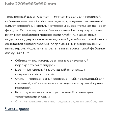
lwh: 2209x965x990 mm
Трехместный диван Cashton — мягкая модель для гостиной,
кабинета или семейной зоны отдыха, где нужны лаконичный
силуэт, спокойный светлый оттенок и выразительная тканевая
фактура. Полиэстеровая обивка в цвете Ice с перекрестным
рисунком добавляет поверхности глубину, а акцентные
подушки поддерживают повседневный дизайн, который легко
сочетается с классическим, современным и американским
интерьером. Модель изготовлена на американской фабрике
Ashley Furniture.
Обивка — полиэстеровая ткань с визуальной
перекрестной фактурой.
Цвет — Ice, светлый прохладный оттенок для
современной гостиной.
Стиль — повседневный современный, подходящий для
гостиной, кабинета, комнаты отдыха и открытой кухни-
гостиной.
Конструкция — каркас с угловыми блоками для
устойчивости формы.
Спинка прикрепленная, подушки сиденья свободные.
Подушки выполнены из упругой пены, обернутой
Читать далее
полиэфирным волокном.