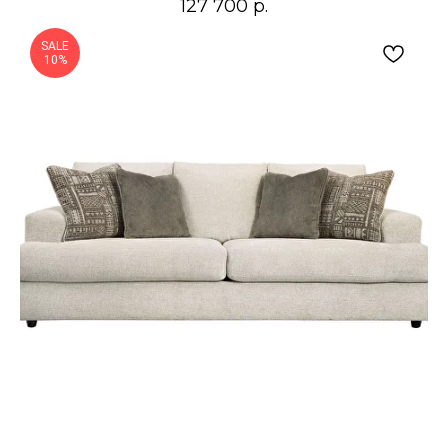
127 700
р.
SALE
10%