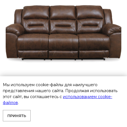
Мы используем cookie-файлы для наилучшего
представления нашего сайта. Продолжая использовать
этот сайт, вы соглашаетесь с
использованием cookie-
файлов
.
3990488 Трехместный диван-реклайнер
Ashley Furniture Stoneland
ПРИНЯТЬ
В пути. Поступление 09/2026