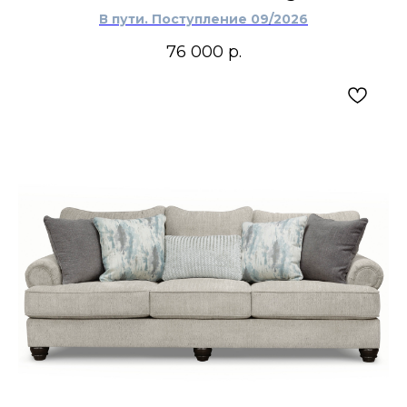
подойдет для американского,
В пути. Поступление 09/2026
неоклассического, классического и
современного интерьера, особенно если
76 000
р.
хочется добавить комнате больше уюта, света и
домашней мягкости. Такая мягкая мебель
Ashley Furniture хорошо смотрится как
центральный диван для гостиной, место для
семейного отдыха и удобная зона для приема
гостей.