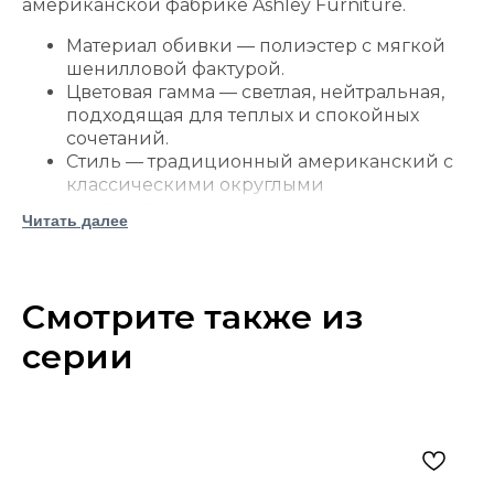
американской фабрике Ashley Furniture.
Материал обивки — полиэстер с мягкой
шенилловой фактурой.
Цветовая гамма — светлая, нейтральная,
подходящая для теплых и спокойных
сочетаний.
Стиль — традиционный американский с
классическими округлыми
подлокотниками.
Читать далее
Конструкция — каркас с усиленными
углами для устойчивости корпуса.
Подушки спинки и сиденья можно
переворачивать, что помогает
Смотрите также из
равномернее распределять износ.
серии
Наполнение — пенополиуретановые
подушки, обернутые полиэфирным
волокном.
В комплект входят декоративные
подушки с мягким полиэфирным
наполнителем.
Невысокие ножки с отделкой под