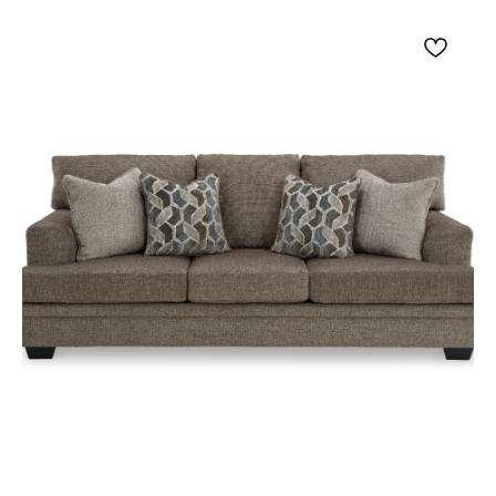
равномерно поддерживает сиденье и
помогает сохранять его форму.
Размер декоративных подушек: 610 мм.
Ширина сиденья между подлокотниками:
1295 мм.
Глубина сиденья: 610 мм.
Высота сиденья: 533 мм.
Высота подлокотников: 660 мм.
Высота спинки над подушкой сиденья:
483 мм.
Высота ножек дивана: 89 мм.
Двухместный диван Эшли Akinlane можно
разместить в гостиной, кабинете или
просторной зоне отдыха. Глубокое сиденье
подходит для чтения, общения и просмотра
фильмов, а двусторонние подушки можно
периодически переворачивать для более
равномерного использования. Оттенок Pewter
сочетается со светлой древесиной, чёрным
металлом и текстилем голубых, серых, бежевых