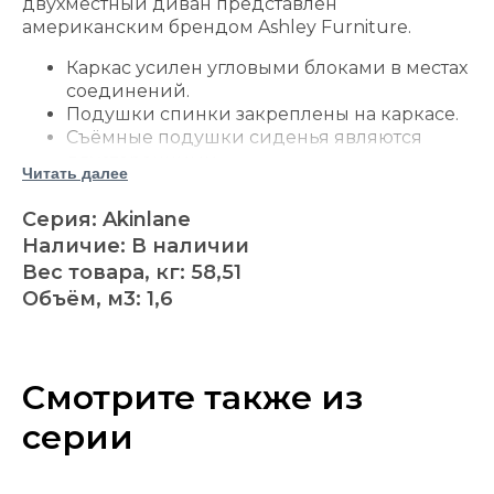
двухместный диван представлен
американским брендом Ashley Furniture.
Каркас усилен угловыми блоками в местах
соединений.
Подушки спинки закреплены на каркасе.
Съёмные подушки сиденья являются
двусторонними.
Читать далее
Подушки наполнены упругим
пенополиуретаном и дополнены слоем
Серия: Akinlane
полиэфирного волокна.
Наличие: В наличии
Фактурная шенилловая обивка выполнена
Вес товара, кг: 58,51
из полиэстера.
Объём, м3: 1,6
В комплект входят три декоративные
подушки.
Декоративные подушки имеют мягкий
полиэфирный наполнитель.
Смотрите также из
Для обивки декоративных подушек
используются полиэстер и смесовая ткань
серии
из полиэстера и льна.
Ножки дивана имеют отделку под дерево.
Сплошное платформенное основание