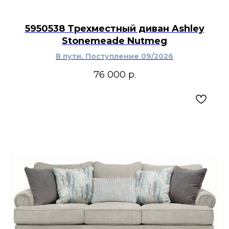
вписывается в современный, американский,
неоклассический и переходный интерьер,
5950538 Трехместный диван Ashley
особенно если нужен серый диван-реклайнер
Stonemeade Nutmeg
на три места, мягкий диван с шенилловой
обивкой, ручным механизмом откидывания и
В пути. Поступление 09/2026
удобной поддержкой спины. Его можно
сочетать с креслом Tulen, двухместным
76 000
р.
диваном, ТВ тумбой, журнальным столом,
торшером, пледом и другой мебелью Ashley
Furniture, создавая комфортную зону для
отдыха и просмотра фильмов.