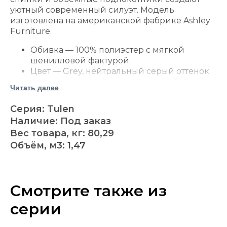
уютный современный силуэт. Модель
изготовлена на американской фабрике Ashley
Furniture.
Обивка — 100% полиэстер с мягкой
шенилловой фактурой.
Цвет — Grey, нейтральный серый оттенок
для современной и классической
Читать далее
гостиной.
Стиль — современный повседневный,
Серия: Tulen
подходящий для семейной зоны отдыха и
Наличие: Под заказ
комнаты просмотра.
Вес товара, кг: 80,29
Конструкция — трехместный диван с
Объём, м3: 1,47
двумя боковыми местами-реклайнерами.
Среднее сиденье остается неподвижным,
что сохраняет устойчивую центральную
посадку.
Смотрите также из
Механизм откидывания ручной,
управляется боковым рычагом.
серии
Каркас выполнен с угловыми блоками и
металлическим усилением сиденья.