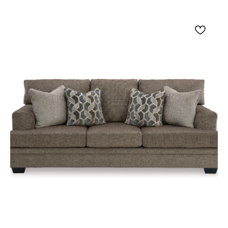
Подушки выполнены из упругой пены,
обернутой плотным полиэфирным
волокном.
Каскадная форма спинки помогает удобно
расположиться во время отдыха, чтения и
просмотра фильмов.
Мягкие объемные подлокотники
поддерживают расслабленную посадку и
делают силуэт дивана более уютным.
Просторная посадка рассчитана на отдых
семьи, общение с гостями и вечерние
киномарафоны.
Для ухода рекомендуется регулярно
удалять пыль мягкой сухой тканью или
пылесосом с насадкой для мебели; пятна
лучше очищать точечно, без агрессивной
химии и сильного увлажнения.
Трехместный диван с реклайнером Tulen -
Grey будет уместен в гостиной, кабинете,
комнате отдыха, домашнем кинотеатре или
просторной спальне. Такая мебель хорошо