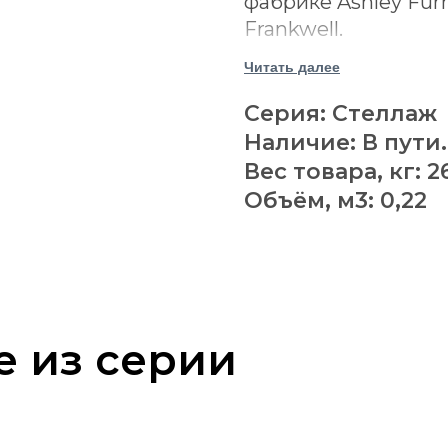
фабрике Ashley Fur
Frankwell.
Читать далее
Полки выполнен
древесины.
Серия: Стеллаж
Несущий каркас
Наличие: В пути
отделкой.
Вес товара, кг: 2
Пять стационар
Объём, м3: 0,22
разными углами
Открытая конст
доступ к книгам
Геометричное р
выразительный 
е из серии
Нижний уровень
коробок и инте
Коричнево-чёрн
натуральным де