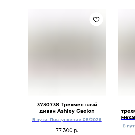
3730738 Трехместный
диван Ashley Gaelon
трех
меха
В пути. Поступление 08/2026
В пу
77 300
р.