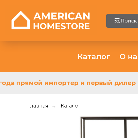
Поиск
Каталог
О на
ода прямой импортер и первый дилер As
Главная
Каталог
→