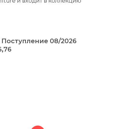
niture и входит в коллекцию
ы из массива и инженерной
 изготовлен из металла с чёрной
. Поступление 08/2026
6,76
ных полок расположены под
.
рукция обеспечивает удобный
 и предметам декора.
асположение полок создаёт
асимметричный силуэт.
 подходит для крупных книг,
рьерных аксессуаров.
ая гамма сочетается с
ревом, кожей, стеклом и камнем.