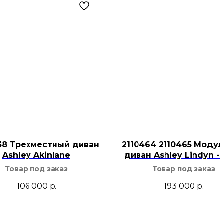
Модель требует
Для ухода пове
мягкой сухой и
абразивных сре
Стеллаж Ashley Fran
рядом с диваном, в
или открытой зоне 
разместить книги, 
растения и неболь
предметами свобод
открытый стеллаж 
38 Трехместный диван
2110464 2110465 Мод
Ashley Akinlane
диван Ashley Lindyn -
интерьер, америка
Товар под заказ
Товар под заказ
элементами промыш
дерева и чёрного м
106 000
р.
193 000
р.
тёмной фурнитурой
оттенками.