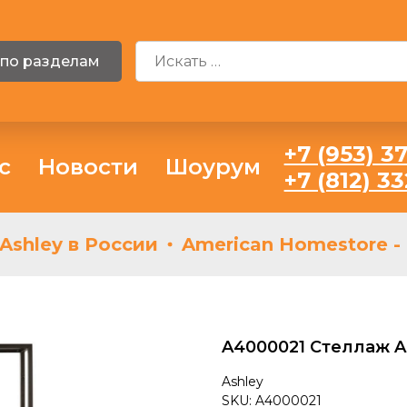
 по разделам
+7 (953) 37
с
Новости
Шоурум
+7 (812) 3
hley в России
American Homestore - с
A4000021 Стеллаж As
Ashley
SKU:
A4000021