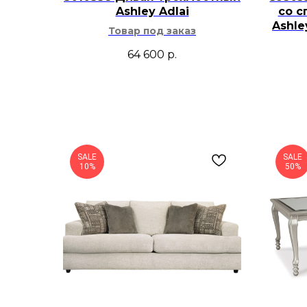
Ashley Adlai
со с
Ashl
Товар под заказ
64 600
р.
SALE
SALE
10%
50%