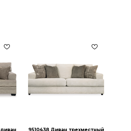
 диван
9510438 Диван трехместный