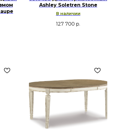
измом
Ashley Soletren Stone
Taupe
В наличии
127 700
р.