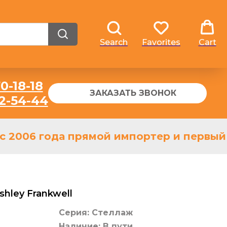
Search
Favorites
Cart
0-18-18
ЗАКАЗАТЬ ЗВОНОК
32-54-44
 2006 года прямой импортер и первый д
hley Frankwell
Серия: Стеллаж
Наличие: В пути.