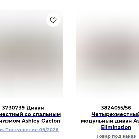
3730739 Диван
3824055/56
местный со спальным
Четырехместны
низмом Ashley Gaelon
модульный диван As
Elimination
ти. Поступление 09/2026
Товар под заказ