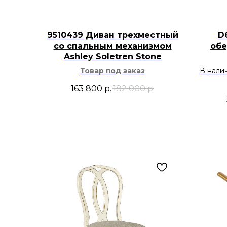
9510439 Диван трехместный
D
со спальным механизмом
обе
Ashley Soletren Stone
Товар под заказ
В нали
163 800
р.
182 000
р.