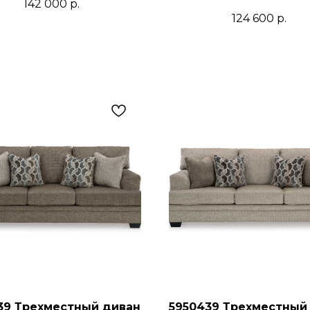
142 000
р.
124 600
р.
39 Трехместный диван
5950439 Трехместный