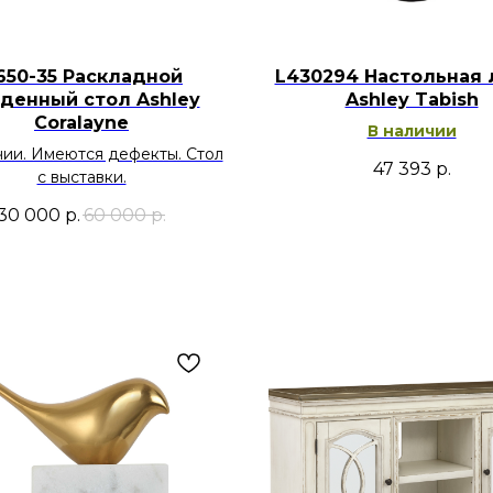
650-35 Раскладной
L430294 Настольная 
денный стол Ashley
Ashley Tabish
Coralayne
В наличии
чии. Имеются дефекты. Стол
47 393
р.
с выставки.
30 000
р.
60 000
р.