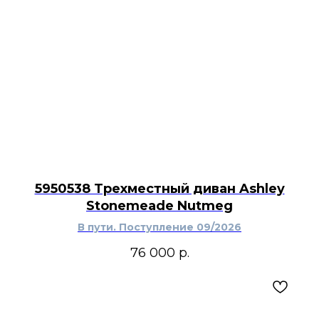
Набор аксессуаров Ashley Alaula будет уместен
на консоли в прихожей, комоде в спальне,
стеллаже или каминной полке в гостиной, а
также в кабинете рядом с книгами и
настольной лампой. Две золотистые
металлические скульптуры можно объединить
с вазой, подсвечником или фоторамками,
создав цельную декоративную композицию.
Тёплая отделка поддержит латунную
фурнитуру, светильники и мебель в
коричневых оттенках, а ажурный рисунок не
перегрузит поверхность. Комплект дополнит
5950538 Трехместный диван Ashley
современный, американский, переходный или
Stonemeade Nutmeg
промышленный интерьер.
В пути. Поступление 09/2026
76 000
р.