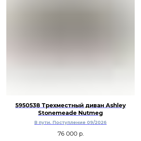
помогает уравновесить композиции с вазами,
подсвечниками, книгами и предметами с
прямыми линиями. Аксессуар подойдёт для
природного, средиземноморского,
деревенского, эклектичного или прибрежного
интерьера. Несколько декоративных шаров
можно собрать в широкой чаше или
расположить на подносе вместе с сухими
ветвями и небольшими керамическими
предметами.
5950538 Трехместный диван Ashley
Stonemeade Nutmeg
В пути. Поступление 09/2026
76 000
р.