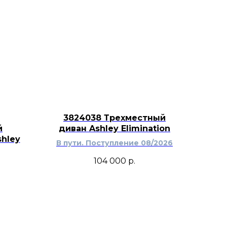
режный или эклектичный
3824038 Трехместный
й
диван Ashley Elimination
hley
В пути. Поступление 08/2026
104 000
р.