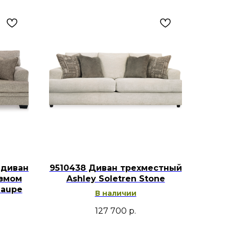
 диван
9510438 Диван трехместный
измом
Ashley Soletren Stone
Taupe
В наличии
127 700
р.