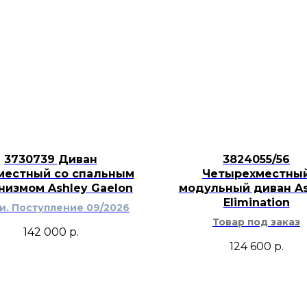
деревенский, приб
интерьер.
3730739 Диван
3824055/56
местный со спальным
Четырехместны
низмом Ashley Gaelon
модульный диван As
Elimination
ти. Поступление 09/2026
Товар под заказ
142 000
р.
124 600
р.