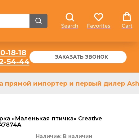
Search
Favorites
Cart
0-18-18
ЗАКАЗАТЬ ЗВОНОК
32-54-44
 прямой импортер и первый дилер Ashle
ка «Маленькая птичка» Creative
DA7874A
Наличие: В наличии