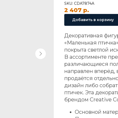
SKU:
CDA7874A
2 407
р.
Добавить в корзину
Декоративная фигурк
«Маленькая птичка»
покрыта светлой ис
В ассортименте пре
различающиеся пол
направлен вперёд, 
продаётся отдельно
дизайн либо собра
птичек. Эта декора
брендом Creative C
Основной матер