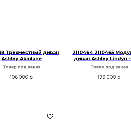
головы, клюва, 
Несколько вари
композицию или
комнаты.
Светлая состаре
натуральной др
плетёными аксе
38 Трехместный диван
2110464 2110465 Мод
Ashley Akinlane
диван Ashley Lindyn -
Фигурку Creative Co
Товар под заказ
Товар под заказ
птичка» можно пост
106 000
р.
193 000
р.
комод, журнальный 
подходит для оформ
прихожей, кабинета
Декоративную птиц
книгами, вазами, п
или природными ко
состаренная повер