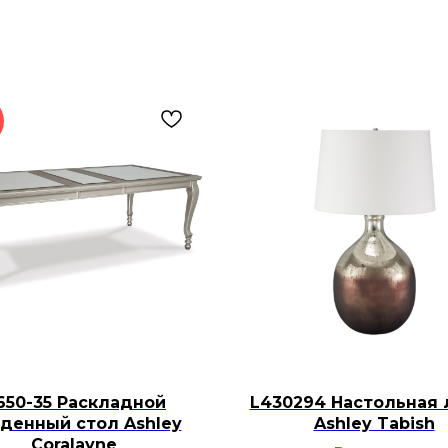
650-35 Раскладной
L430294 Настольная 
денный стол Ashley
Ashley Tabish
Coralayne