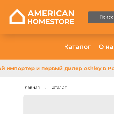
Поиск
Каталог
О на
 импортер и первый дилер Ashley в Рос
Главная
Каталог
→