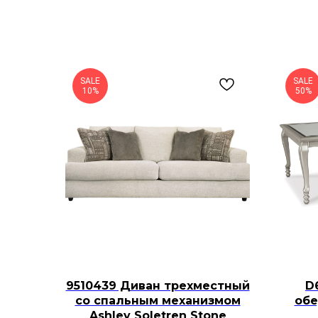
SALE
SALE
10%
50%
9510439 Диван трехместный
D
со спальным механизмом
обе
Ashley Soletren Stone