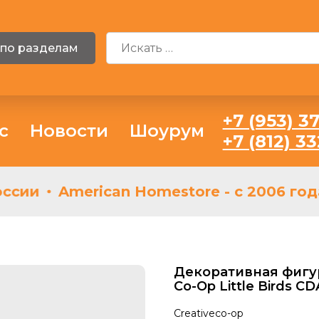
 по разделам
+7 (953) 37
с
Новости
Шоурум
+7 (812) 3
сии
American Homestore - с 2006 года
Декоративная фигур
Co-Op Little Birds C
Creativeco-op