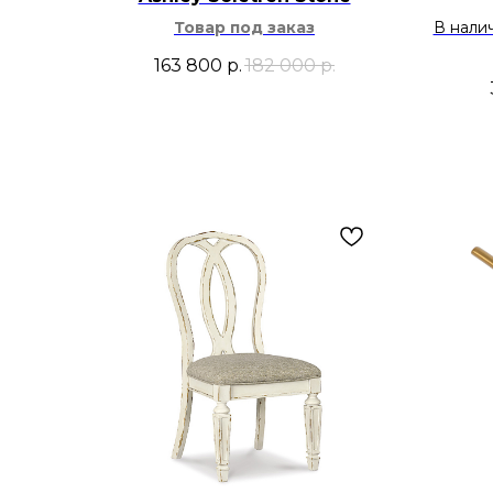
Товар под заказ
В нали
163 800
р.
182 000
р.