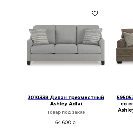
3010338 Диван трехместный
59505
Ashley Adlai
со с
Ashl
Товар под заказ
64 600
р.