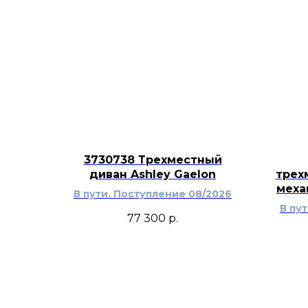
3730738 Трехместный
диван Ashley Gaelon
трех
меха
В пути. Поступление 08/2026
В пу
77 300
р.