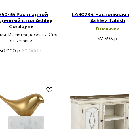
650-35 Раскладной
L430294 Настольная 
денный стол Ashley
Ashley Tabish
Coralayne
В наличии
чии. Имеются дефекты. Стол
47 393
р.
с выставки.
30 000
р.
60 000
р.