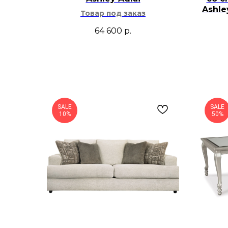
Ashl
Товар под заказ
64 600
р.
SALE
SALE
10%
50%