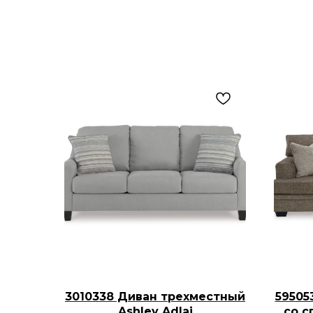
3010338 Диван трехместный
59505
Ashley Adlai
со с