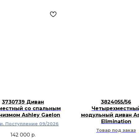
3730739 Диван
3824055/56
местный со спальным
Четырехместны
низмом Ashley Gaelon
модульный диван As
Elimination
ти. Поступление 09/2026
Товар под заказ
142 000
р.