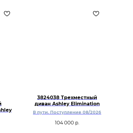
3824038 Трехместный
й
диван Ashley Elimination
hley
В пути. Поступление 08/2026
104 000
р.