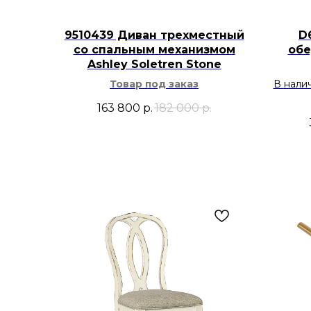
9510439 Диван трехместный
D
со спальным механизмом
обе
Ashley Soletren Stone
Товар под заказ
В нали
163 800
р.
182 000
р.