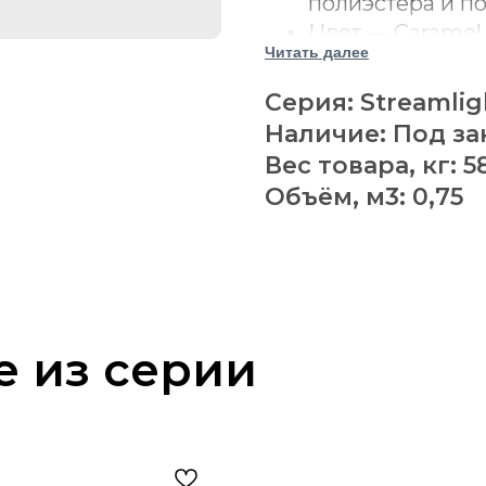
полиэстера и п
Цвет — Caramel
Читать далее
оттенок.
Просторное сид
Серия: Streamlig
обеспечивают у
Наличие: Под за
Ручной механи
Вес товара, кг: 5
спинку и выдвиг
Объём, м3: 0,75
Пружинное осно
покачиваться в
Закреплённые 
положение при 
Наполнение из 
е из серии
дополнено пол
Стальные напр
основание сиде
Крупная декора
форму спинки, 