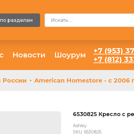
 по разделам
+7 (953) 37
с
Новости
Шоурум
+7 (812) 3
России
American Homestore - с 2006 г
6530825 Кресло с ре
Ashley
SKU:
6530825