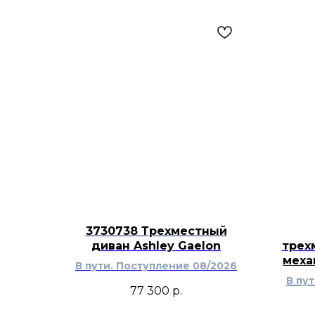
3730738 Трехместный
диван Ashley Gaelon
трех
меха
В пути. Поступление 08/2026
В пу
77 300
р.