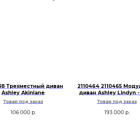
Для ухода подх
средствами на 
намокания.
Модель сочетае
и переходным и
Кресло с реклайнер
уместно рядом с ди
телевизора, возле 
отдельной комнате 
выдвижной опорой 
38 Трехместный диван
2110464 2110465 Мод
Ashley Akinlane
диван Ashley Lindyn -
мебелью из светлог
Товар под заказ
Товар под заказ
бежевым текстилем
природных оттенков
106 000
р.
193 000
р.
мягкая спинка, пла
раскладывание дел
ежедневного испол