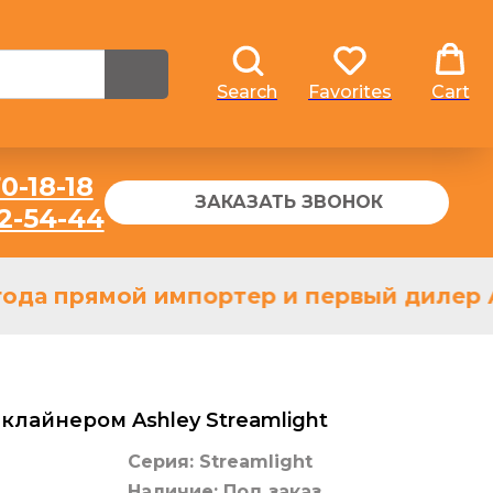
Search
Favorites
Cart
0-18-18
ЗАКАЗАТЬ ЗВОНОК
32-54-44
ода прямой импортер и первый дилер As
клайнером Ashley Streamlight
Серия: Streamlight
Наличие: Под заказ