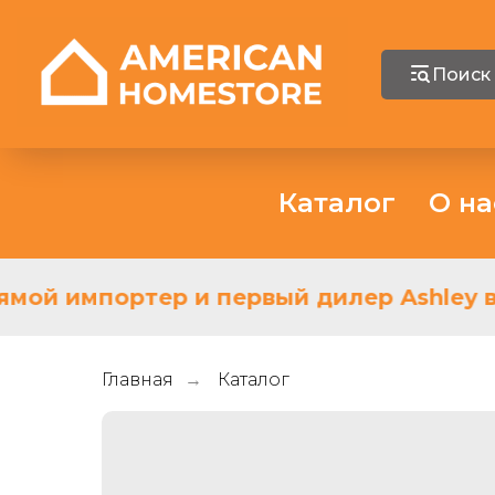
Поиск
Каталог
О на
мой импортер и первый дилер Ashley в 
Главная
Каталог
→