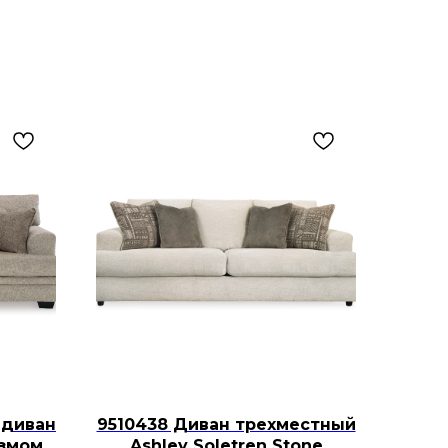
 диван
9510438 Диван трехместный
измом
Ashley Soletren Stone