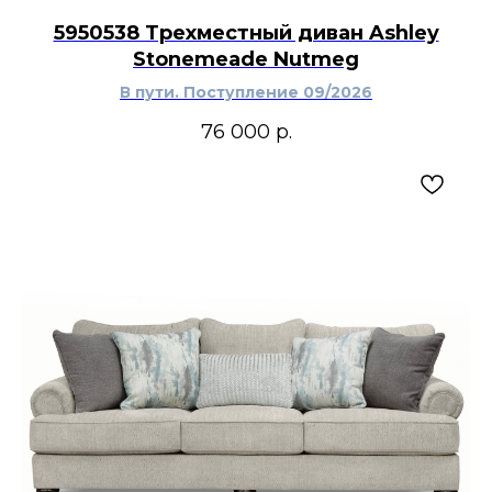
продолжительного отдыха. Подъёмный
5950538 Трехместный диван Ashley
механизм облегчает переход в стоячее
Stonemeade Nutmeg
положение, а подогрев и массаж позволяют
выбрать более расслабленный режим посадки.
В пути. Поступление 09/2026
Оттенок Umber поддержит современный или
американский интерьер со светлым текстилем,
76 000
р.
деревянной мебелью и ковром нейтральной
фактуры.