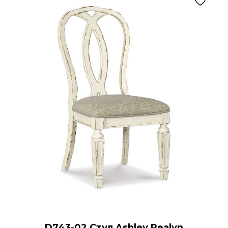
D743-02 Стул Ashley Realyn