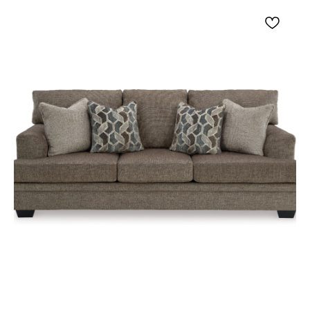
металлическими элементами.
Подушки сиденья и спинки закреплены
на каркасе.
Подушки имеют пенный наполнитель и
слой полиэфирного волокна.
Обивка с эффектом кожи состоит из 98%
полиэстера и 2% полиуретана.
Ширина сиденья: 432 мм.
Глубина сиденья: 559 мм.
Высота сиденья: 483 мм.
Высота подлокотников: 660 мм.
Длина в полностью разложенном
положении: 1651 мм.
Расстояние от стены для раскладывания:
406 мм.
Высота выдвинутой подножки: 483 мм.
Сборка не требуется.
Кресло-реклайнер Эшли Oatman можно
поставить рядом с диваном, приставным
столиком или торшером, создав удобное место
для чтения, просмотра телевизора и