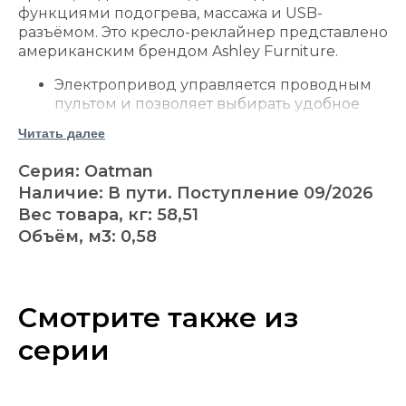
функциями подогрева, массажа и USB-
разъёмом. Это кресло-реклайнер представлено
американским брендом Ashley Furniture.
Электропривод управляется проводным
пультом и позволяет выбирать удобное
положение.
Читать далее
Подъёмно-наклонный механизм плавно
приподнимает сиденье и помогает
Серия: Oatman
перейти из сидячего положения в
Наличие: В пути. Поступление 09/2026
стоячее.
Вес товара, кг: 58,51
Предусмотрены функции подогрева и
Объём, м3: 0,58
массажа с автоматическим отключением
через 30 минут.
В пульт управления встроен USB-разъём
для зарядки совместимых устройств.
Смотрите также из
Сбоку расположен карман для хранения
пульта, книги или других небольших
серии
предметов.
Каркас усилен угловыми блоками, а
сиденье дополнительно укреплено