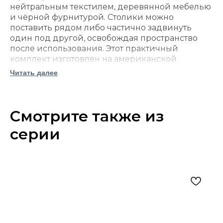
нейтральным текстилем, деревянной мебелью
и чёрной фурнитурой. Столики можно
поставить рядом либо частично задвинуть
один под другой, освобождая пространство
после использования. Этот практичный
комплект изготовлен на американской
фабрике Ashley Furniture.
Читать далее
комплект состоит из двух акцентных
столиков разного размера;
столешницы изготовлены из инженерной
Смотрите также из
древесины с декоративным бумажным
серии
покрытием;
серая выбеленная отделка подчёркивает
спокойный современный облик;
круглые столешницы не имеют
выступающих углов;
основания выполнены из металла с
чёрной отделкой;
столики имеют складную по принципу
вложения конструкцию: меньший