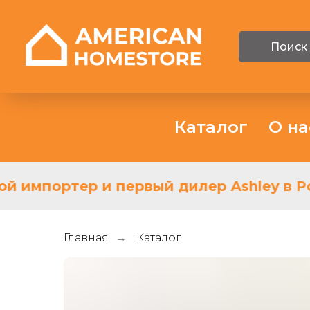
Поиск
Каталог
О на
й импортер и первый дилер Ashley в Ро
Главная
Каталог
→