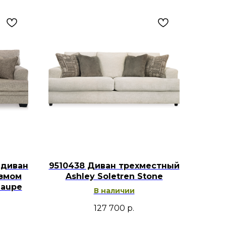
 диван
9510438 Диван трехместный
измом
Ashley Soletren Stone
Taupe
В наличии
127 700
р.