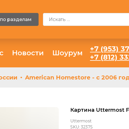
 по разделам
+7 (953) 37
с
Новости
Шоурум
+7 (812) 3
ссии
American Homestore - с 2006 год
Картина Uttermost F
Uttermost
SKU:
32375