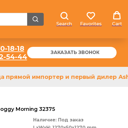
Search
Favorites
Cart
0-18-18
ЗАКАЗАТЬ ЗВОНОК
32-54-44
а прямой импортер и первый дилер Ashle
oggy Morning 32375
Наличие: Под заказ
LxWxH: 1270x50x1270 mm