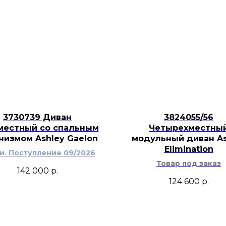
Серо-синяя гамма 
глубину, а теплма 
глубину, а теплые 
связывают картину 
ковром и декорати
помогает оформить 
интерьерную компо
3730739 Диван
3824055/56
местный со спальным
Четырехместны
низмом Ashley Gaelon
модульный диван As
Elimination
ти. Поступление 09/2026
Товар под заказ
142 000
р.
124 600
р.