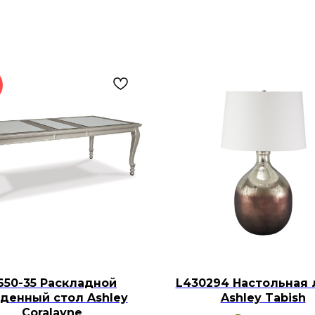
650-35 Раскладной
L430294 Настольная 
денный стол Ashley
Ashley Tabish
Coralayne