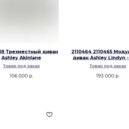
Спокойная пали
молочными, беж
песочными, ко
оттенками.
Модель подходи
американского, 
38 Трехместный диван
2110464 2110465 Мод
спокойного заг
Ashley Akinlane
диван Ashley Lindyn -
Для ухода реко
Товар под заказ
Товар под заказ
поверхность хол
жесткими щетка
106 000
р.
193 000
р.
химией.
Foggy Morning будет
столовой, кабинете
Такую картину Utte
диваном, консольны
буфетом или рядом 