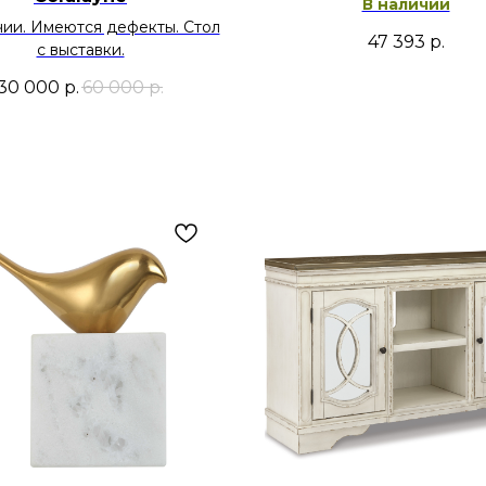
В наличии
чии. Имеются дефекты. Стол
47 393
р.
с выставки.
30 000
р.
60 000
р.