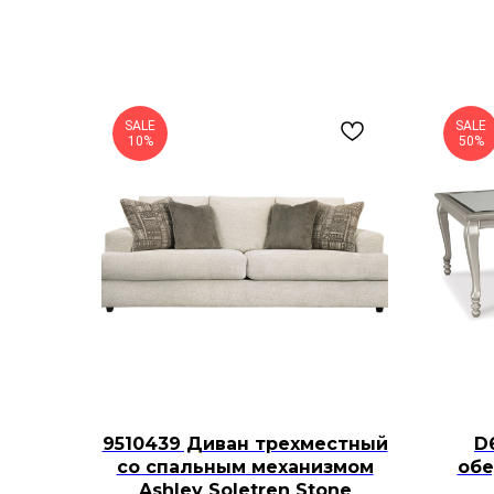
SALE
SALE
10%
50%
9510439 Диван трехместный
D
со спальным механизмом
обе
Ashley Soletren Stone