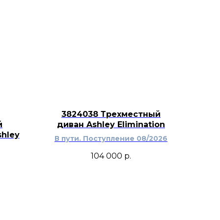
добавляет интерьеру визуальную
добавляет интерьеру визуальную
кремово-коричневые оттенки
с деревянной мебелью, текстилем,
вными аксессуарами. Картина
пустую стену и сдлать
зицию более собранной.
3824038 Трехместный
й
диван Ashley Elimination
hley
В пути. Поступление 08/2026
104 000
р.