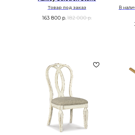
Товар под заказ
В нали
163 800
р.
182 000
р.