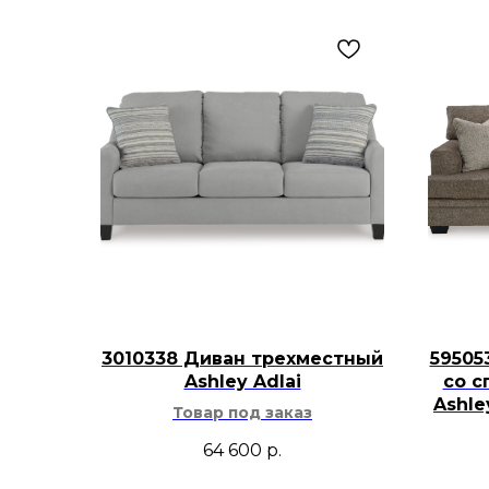
3010338 Диван трехместный
59505
Ashley Adlai
со с
Ashl
Товар под заказ
64 600
р.