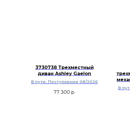
3730738 Трехместный
диван Ashley Gaelon
трех
меха
В пути. Поступление 08/2026
В пу
77 300
р.