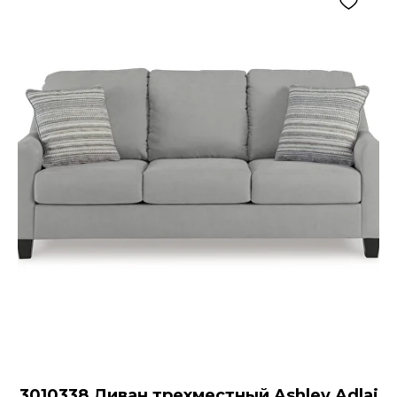
3010338 Диван трехместный Ashley Adlai