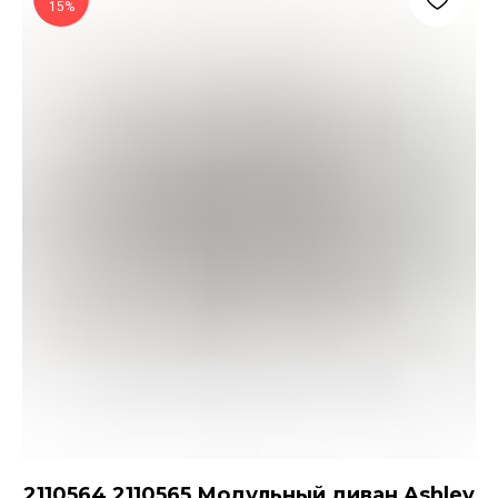
15%
2110564 2110565 Модульный диван Ashley