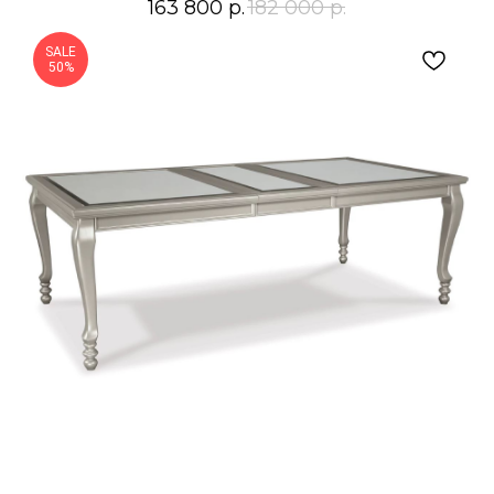
163 800
р.
182 000
р.
SALE
50%