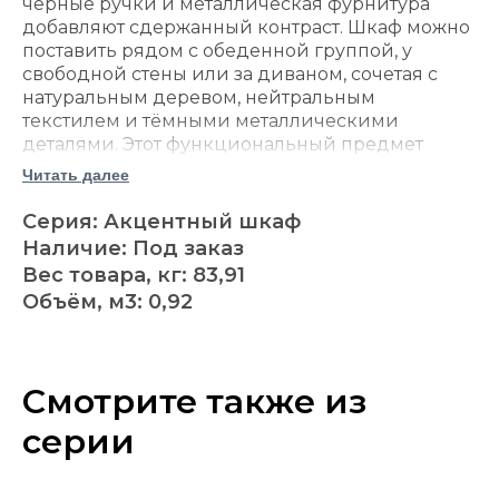
чёрные ручки и металлическая фурнитура
добавляют сдержанный контраст. Шкаф можно
поставить рядом с обеденной группой, у
свободной стены или за диваном, сочетая с
натуральным деревом, нейтральным
текстилем и тёмными металлическими
деталями. Этот функциональный предмет
обстановки изготовлен на американской
Читать далее
фабрике Ashley Furniture.
Серия: Акцентный шкаф
корпус изготовлен из массива сосны,
Наличие: Под заказ
соснового шпона и древесных
Вес товара, кг: 83,91
материалов;
Объём, м3: 0,92
отделка Gray Brown имеет светлый серо-
коричневый оттенок;
четыре деревянные дверцы дополнены
прозрачными стеклянными вставками;
Смотрите также из
петли с плавным закрыванием
обеспечивают аккуратное и тихое
серии
движение дверей;
четыре регулируемые полки позволяют
менять внутреннее пространство с учётом