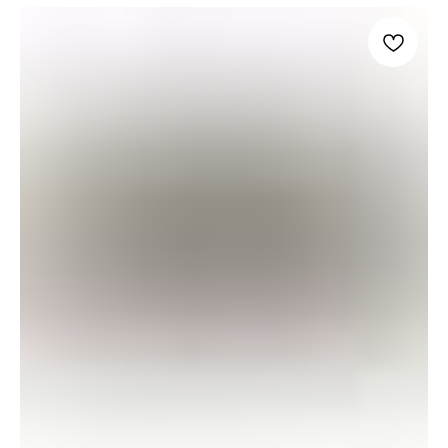
высоты посуды, книг и декоративных
предметов;
деревянные ручки и металлическая
фурнитура имеют чёрную отделку;
стеклянные фасады оставляют
содержимое на виду, сохраняя
преимущества закрытой системы
хранения;
регулируемые полки и механизм
плавного закрывания делают шкаф
удобнее моделей с неподвижным
наполнением и обычными петлями;
требуется минимальная сборка:
необходимо установить ножки и ручки.
Акцентный шкаф Ashley Wrenridge будет
уместен в гостиной, столовой, кухне-гостиной
или просторной прихожей. За стеклянными
дверцами можно разместить сервировочную
посуду, книги, коллекционные предметы и
декор, а регулируемые полки помогут