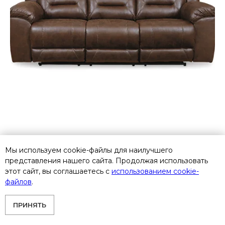
3990488 Трехместный диван-реклайнер
Мы используем cookie-файлы для наилучшего
Ashley Furniture Stoneland
представления нашего сайта. Продолжая использовать
этот сайт, вы соглашаетесь с
использованием cookie-
В пути. Поступление 09/2026
файлов
.
106 300
р.
ПРИНЯТЬ