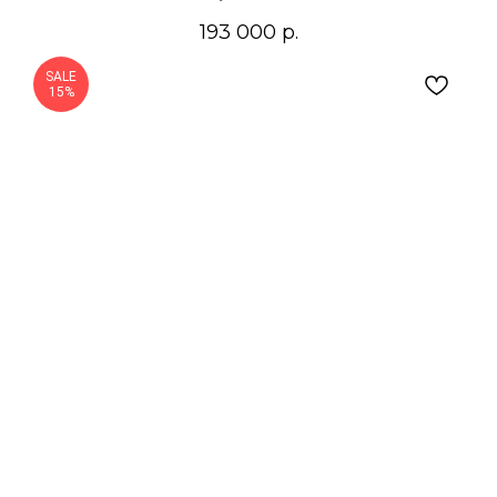
193 000
р.
SALE
15%