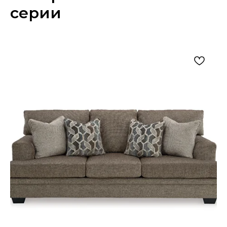
праздничного стола. Название модели поможет объединить
серии
посуду с рождественскими украшениями, декоративными
надписями и зимними композициями. Набор подойдёт для
кухни, столовой или домашней барной зоны с традиционным,
деревенским, эклектичным либо современным оформлением.
После завершения праздничного сезона блюда можно
хранить вместе с другой сезонной посудой.