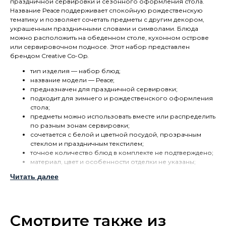
праздничной сервировки и сезонного оформления стола.
Название Peace поддерживает спокойную рождественскую
тематику и позволяет сочетать предметы с другим декором,
украшенным праздничными словами и символами. Блюда
можно расположить на обеденном столе, кухонном острове
или сервировочном подносе. Этот набор представлен
брендом Creative Co-Op.
тип изделия — набор блюд;
название модели — Peace;
предназначен для праздничной сервировки;
подходит для зимнего и рождественского оформления
стола;
предметы можно использовать вместе или распределить
по разным зонам сервировки;
сочетается с белой и цветной посудой, прозрачным
стеклом и праздничным текстилем;
точное количество блюд в комплекте не подтверждено;
материал, цвет и особенности отделки не указаны;
допустимость использования в микроволновой печи и
Читать далее
посудомоечной машине требует уточнения;
перед контактом с пищевыми продуктами следует
проверить маркировку изделия.
Набор блюд Creative Co-Op Peace можно разместить рядом с
Смотрите также из
чашками, подсвечниками, салфетками и другими аксессуарами