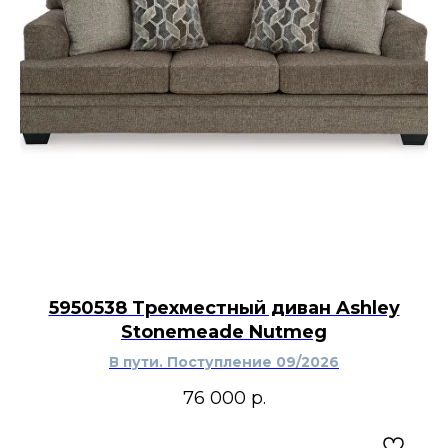
чаепития, подачи десертов гостям или
оформления стола с сезонными угощениями.
Дизайн Happy Holidays хорошо впишется в
традиционный, деревенский, эклектичный
или современный интерьер.
5950538 Трехместный диван Ashley
Stonemeade Nutmeg
В пути. Поступление 09/2026
76 000
р.