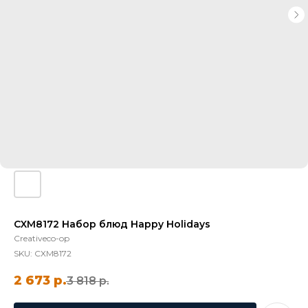
CXM8172 Набор блюд Happy Holidays
Creativeco-op
SKU:
CXM8172
2 673
р.
3 818
р.