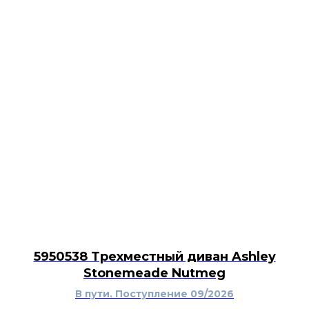
Для ухода достаточно протирать
поверхность мягкой влажной тканью.
Требуется сборка.
Модель сочетается с современной,
американской и загородной уличной
мебелью.
Вращающееся кресло Ashley Hyland Wave будет
уместно на открытой или крытой террасе,
просторном балконе, в беседке, возле бассейна
или в саду. Белое садовое кресло хорошо
смотрится рядом с деревянным или каменным
столиком, зелёными растениями и текстилем в
синих, бежевых или серых оттенках. Вращение
позволяет легко менять направление посадки,
а плавное покачивание создаёт удобное место
для чтения, беседы и спокойного отдыха на
свежем воздухе.
5950538 Трехместный диван Ashley
Stonemeade Nutmeg
В пути. Поступление 09/2026