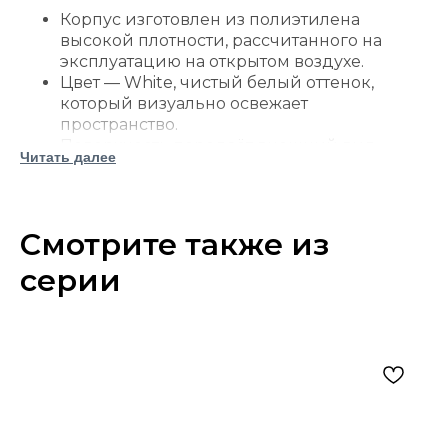
Корпус изготовлен из полиэтилена
высокой плотности, рассчитанного на
эксплуатацию на открытом воздухе.
Цвет — White, чистый белый оттенок,
который визуально освежает
пространство.
Поверхность передаёт внешний вид
Читать далее
окрашенного дерева, но не требует
сложного сезонного ухода.
Фурнитура выполнена из нержавеющей
стали.
Смотрите также из
Поворотное основание обеспечивает
серии
вращение на 360 градусов.
Конструкция поддерживает мягкое и
равномерное покачивание.
Реечные сиденье и спинка способствуют
отводу дождевой воды.
Высокая спинка и широкие подлокотники
обеспечивают удобную посадку.
Материал устойчив к воздействию
уличной среды.