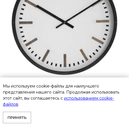
Мы используем cookie-файлы для наилучшего
представления нашего сайта. Продолжая использовать
этот сайт, вы соглашаетесь с
использованием cookie-
Настенные часы Uttermost Fleming 06103
файлов
.
Товар под заказ
79 600
р.
ПРИНЯТЬ