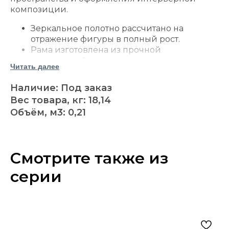
композиции.
Зеркальное полотно рассчитано на
отражение фигуры в полный рост.
Рама изготовлена из прочной
полимерной смолы.
Читать далее
Цвет — Antique Silver Finish, эффект
состаренного серебра.
Наличие: Под заказ
Ажурный декор образован плавными
Вес товара, кг: 18,14
растительными завитками.
Объём, м3: 0,21
Высокая прямоугольная форма
подчёркивает вертикальные линии
помещения.
Светлая серебристая отделка отражает
Смотрите также из
освещение и делает композицию
визуально легче.
серии
Для крепления предусмотрены
кольцевые подвесы.
Поверхность рекомендуется очищать
мягкой сухой тканью.
Зеркальное полотно можно аккуратно