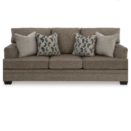
протирать средством без абразивных
частиц.
Раму следует защищать от ударов,
сильного увлажнения и агрессивных
чистящих составов.
Модель сочетается со стеклом, деревом,
бархатистым текстилем и металлическими
деталями.
Зеркало Ashley Lucia будет уместно возле
гардероба в спальне, рядом с консолью в
прихожей, в гардеробной комнате или
свободной части гостиной. Напольное зеркало
с серебристой резной рамой помогает
зрительно увеличить помещение, добавить
света и сформировать выразительный
декоративный акцент. Оно хорошо смотрится
на фоне белых, серых, бежевых и насыщенных
тёмных стен, рядом с мягкой мебелью,
комодом или туалетным столиком. Lucia
органично дополнит классический,
американский, неоклассический или