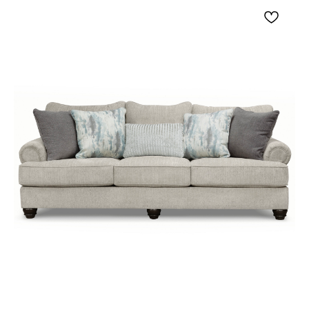
консолью, комодом, буфетом, прикроватной
тумбой, письменным столом или рядом с
парными светильниками. Золотистая рама и
темно-бронзовые детали хорошо раскрываются
на фоне молочных, бежевых, серых, песочных,
графитовых и древесных оттенков. Зеркало
помогает оформить пустую стену, добавить
отраженный свет и сделать интерьерную
композицию более собранной без визуального
перегруза.