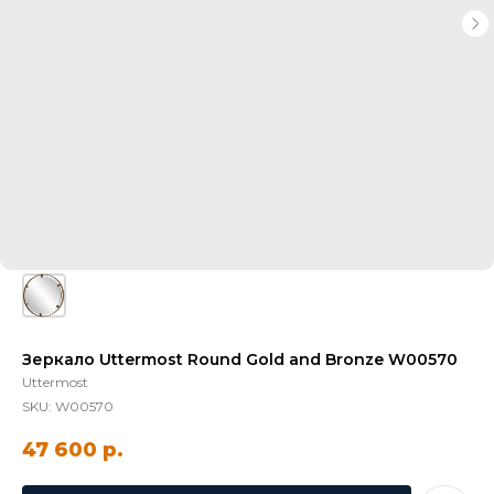
Зеркало Uttermost Round Gold and Bronze W00570
Uttermost
SKU:
W00570
47 600
р.