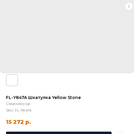
FL-Y847A Шкатулка Yellow Stone
Creativeco-op
SKU:
FL-Y847A
15 272
р.