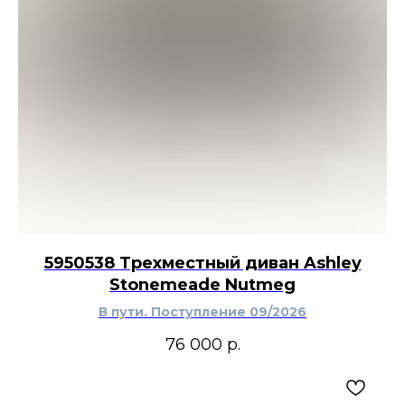
и тёмным деревом, латунными деталями,
стеклом и однотонным текстилем. Шкатулка
подойдёт для спальни, гардеробной или
прихожей в современном, неоклассическом,
эклектичном интерьере или обстановке с
элементами винтажной стилистики.
5950538 Трехместный диван Ashley
Stonemeade Nutmeg
В пути. Поступление 09/2026
76 000
р.