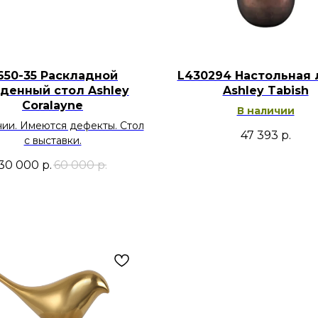
650-35 Раскладной
L430294 Настольная 
денный стол Ashley
Ashley Tabish
Coralayne
В наличии
чии. Имеются дефекты. Стол
47 393
р.
с выставки.
30 000
р.
60 000
р.