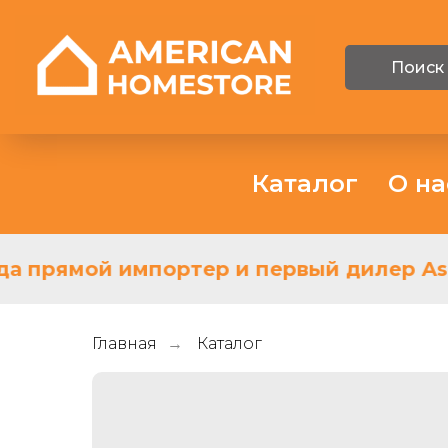
Поиск
Каталог
О на
да прямой импортер и первый дилер Ashl
Главная
Каталог
→