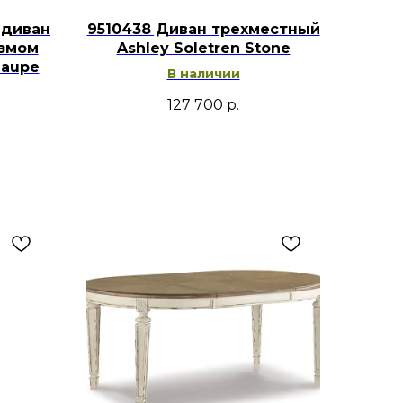
 диван
9510438 Диван трехместный
измом
Ashley Soletren Stone
Taupe
В наличии
127 700
р.