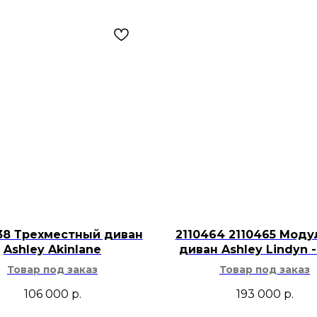
комодом.
Зеркальная пов
пространство, 
сделать спальн
Модель подходи
подбора образа
комодом и офор
Для ухода дост
сухой тканью, 
средствами, пр
избыточного ув
Зеркало Realyn буд
38 Трехместный диван
2110464 2110465 Мод
Ashley Akinlane
диван Ashley Lindyn -
прихожей, кабинете
Товар под заказ
Товар под заказ
Такая мебель хорош
неоклассический, 
106 000
р.
193 000
р.
винтажный интерьер