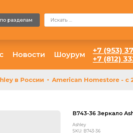
 по разделам
+7 (953) 37
с
Новости
Шоурум
+7 (812) 3
ey в России
American Homestore - с 2
B743-36 Зеркало Ash
Ashley
SKU:
B743-36