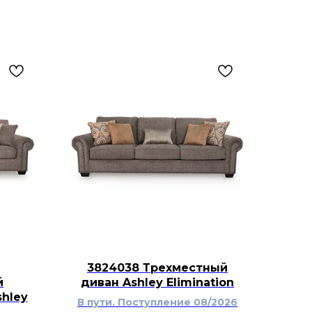
и, зеркало над комодом или
ло в белой отделке под старину.
с комодом Realyn, кроватью,
бами, туалетным столиком и
ley Furniture, создавая цельную и
ку.
3824038 Трехместный
й
диван Ashley Elimination
hley
В пути. Поступление 08/2026