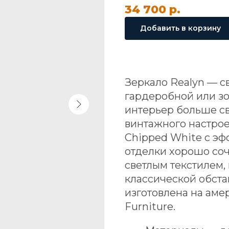
34 700
р.
Добавить в корзину
Зеркало Realyn — с
гардеробной или зо
интерьер больше св
винтажного настрое
Chipped White с эф
отделки хорошо соч
светлым текстилем,
классической обста
изготовлена на аме
Furniture.