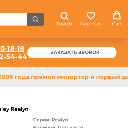
Search
Favorites
Cart
0-18-18
ЗАКАЗАТЬ ЗВОНОК
32-54-44
006 года прямой импортер и первый дил
ley Realyn
Серия: Realyn
Наличие: Под заказ