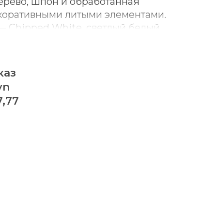
рево, шпон и обработанная
коративными литыми элементами.
 — Chipped White, светлый белый
зительным состаренным эффектом.
ционный коттеджный,
лассика, французский кантри и
каз
сика.
yn
зеркало для спальни с
7,77
игурной рамой.
тся с другими предметами
yn и образует комплект комода и
 рамы добавляет мебели мягкий
т зону комода более завершенной.
 визуально облегчает интерьер и
ся рядом с кроватью,
тумбами, туалетным столиком и