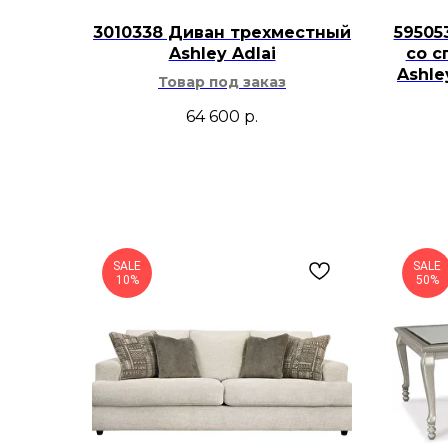
3010338 Диван трехместный
59505
Ashley Adlai
со с
Ashl
Товар под заказ
64 600
р.
SALE
SALE
10%
50%