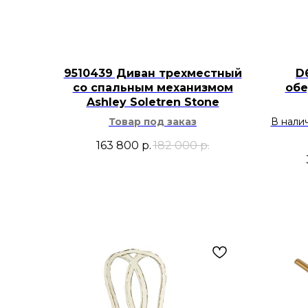
9510439 Диван трехместный
D
со спальным механизмом
обе
Ashley Soletren Stone
Товар под заказ
В нали
163 800
р.
182 000
р.