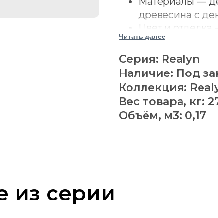
Материалы — де
древесина с де
Цвет и отделка
Читать далее
оттенок с выра
Стиль — тради
Серия: Realyn
американская к
Наличие: Под за
светлая неоклас
Коллекция: Real
Конструкция — 
Вес товара, кг: 2
декоративной ф
Объём, м3: 0,17
Модель сочетае
коллекции Real
зеркала.
Фигурная форма
силуэт и делае
Светлая отделка
е из серии
хорошо смотрит
прикроватными 