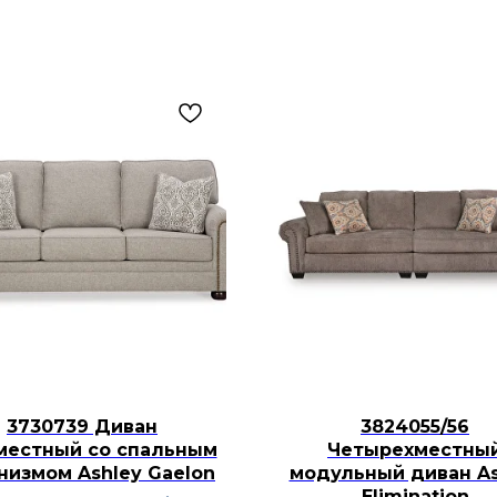
зеркало для спальн
декоративное зерка
Его можно сочетать 
прикроватными тум
другой мебелью Ash
спокойную обстанов
3730739 Диван
3824055/56
местный со спальным
Четырехместны
низмом Ashley Gaelon
модульный диван As
Elimination