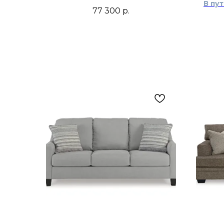
В пу
77 300
р.