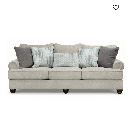
журнальным столиком, прикроватной тумбой,
письменным столом или открытым стеллажом.
Темная бронза и бежевый абажур хорошо
смотрятся на фоне молочных, серых, песочных,
коричневых, графитовых и древесных
оттенков. Торшер помогает добавить мягкое
локальное освещение, подчеркнуть вертикаль
комнаты и собрать спокойную световую
композицию без визуального перегруза.