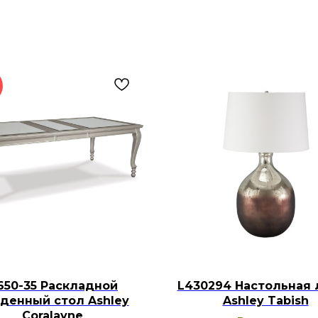
650-35 Раскладной
L430294 Настольная 
денный стол Ashley
Ashley Tabish
Coralayne