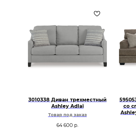
3010338 Диван трехместный
59505
Ashley Adlai
со с
Ashl
Товар под заказ
64 600
р.