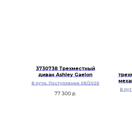
3730738 Трехместный
диван Ashley Gaelon
трех
меха
В пути. Поступление 08/2026
В пу
77 300
р.