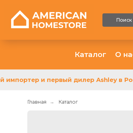
Поиск
Каталог
О на
 импортер и первый дилер Ashley в Рос
Главная
Каталог
→