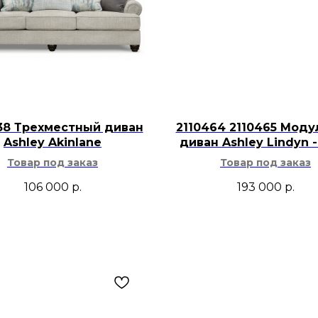
сервировочном под
Тёмный металл хоро
цветным стеклом, 
приборами, деревя
насыщенных оттенк
поддержит оформле
рождественского у
38 Трехместный диван
2110464 2110465 Мод
Ashley Akinlane
диван Ashley Lindyn -
Компактный аксесс
небольшое дополне
Товар под заказ
Товар под заказ
любителя напитков
106 000
р.
193 000
р.
сервировки.