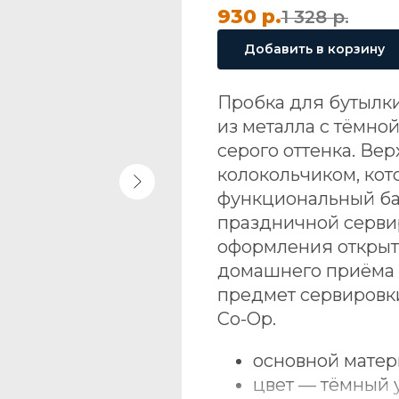
930
р.
1 328
р.
Добавить в корзину
Пробка для бутылки 
из металла с тёмно
серого оттенка. Ве
колокольчиком, ко
функциональный ба
праздничной серви
оформления открыт
домашнего приёма и
предмет сервировк
Co-Op.
основной матер
цвет — тёмный 