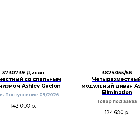
3730739 Диван
3824055/56
местный со спальным
Четырехместны
низмом Ashley Gaelon
модульный диван As
Elimination
ти. Поступление 09/2026
Товар под заказ
142 000
р.
124 600
р.