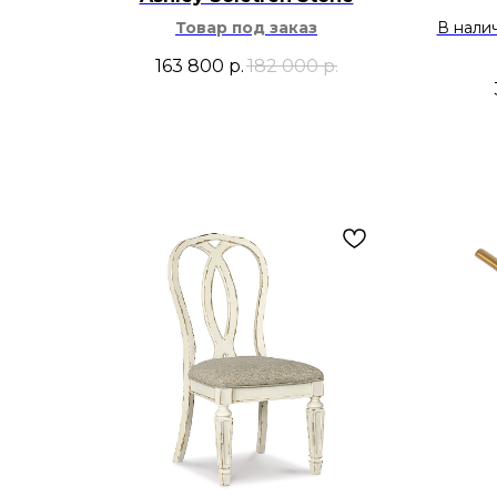
Товар под заказ
В нали
163 800
р.
182 000
р.