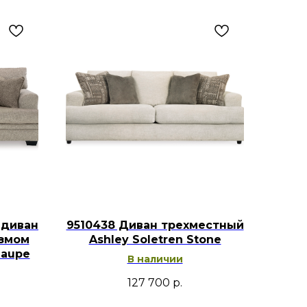
 диван
9510438 Диван трехместный
измом
Ashley Soletren Stone
Taupe
В наличии
127 700
р.