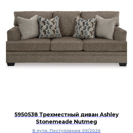
деревянной мебелью, прозрачным стеклом,
керамической посудой и металлическими
аксессуарами. Благодаря нейтральной
природной гамме подставки подходят для
современного, деревенского, эклектичного и
классического интерьера. Когда набор не
используется, его можно хранить связанным
джутовым шнуром или оставить на столе как
небольшой декоративный акцент.
5950538 Трехместный диван Ashley
Stonemeade Nutmeg
В пути. Поступление 09/2026