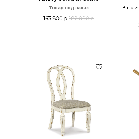
Товар под заказ
В нали
163 800
р.
182 000
р.