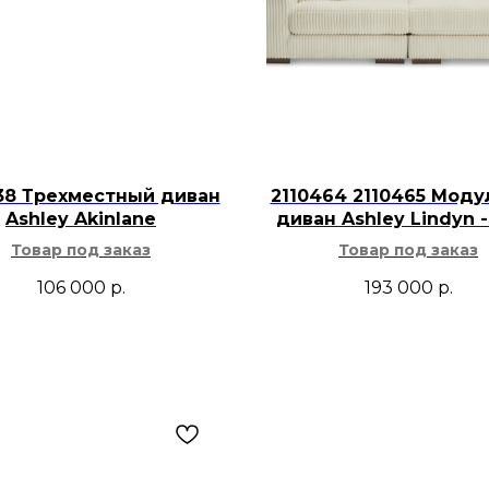
американского,
и смешанного и
Для ухода реко
металл, стекло
очищать без аб
химии и лишней
38 Трехместный диван
2110464 2110465 Мод
Ashley Akinlane
диван Ashley Lindyn -
Hayley 24685 будет 
столовой, кабинете
Товар под заказ
Товар под заказ
Такой консольный с
106 000
р.
193 000
р.
под круглым или п
настольными лампам
рамками для фотог
коробками. Золоти
смотрится на фоне 
серым текстилем, 
стеклянными аксес