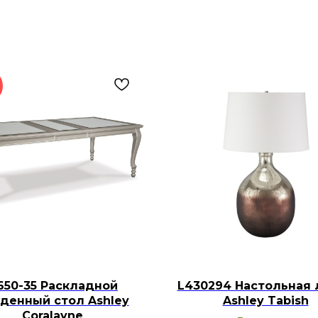
650-35 Раскладной
L430294 Настольная 
денный стол Ashley
Ashley Tabish
Coralayne