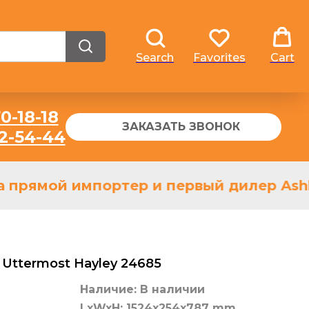
Search
Favorites
Cart
0-18-18
ЗАКАЗАТЬ ЗВОНОК
32-54-44
 прямой импортер и первый дилер Ashle
Uttermost Hayley 24685
Наличие: В наличии
LxWxH: 1524x254x787 mm