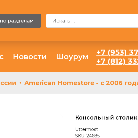
 по разделам
+7 (953) 37
с
Новости
Шоурум
+7 (812) 3
сии
American Homestore - с 2006 года
Консольный столик 
Uttermost
SKU:
24685