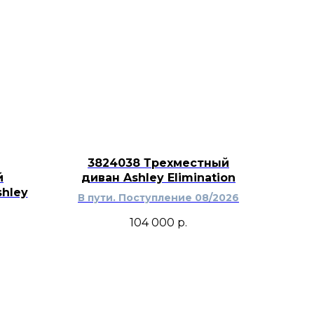
могает оформить пустую стену,
 входную зону и добавить
з визуального перегруза.
3824038 Трехместный
й
диван Ashley Elimination
hley
В пути. Поступление 08/2026
104 000
р.