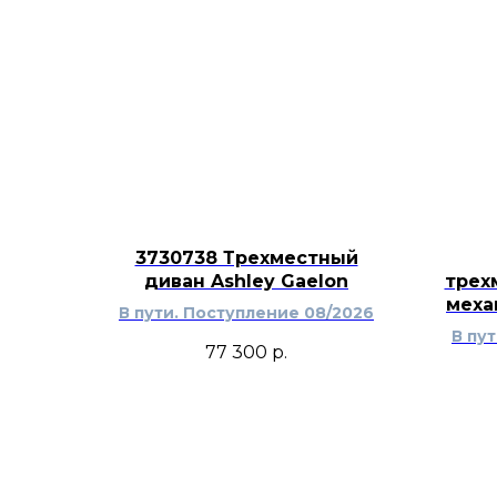
3730738 Трехместный
диван Ashley Gaelon
трех
меха
В пути. Поступление 08/2026
В пу
77 300
р.