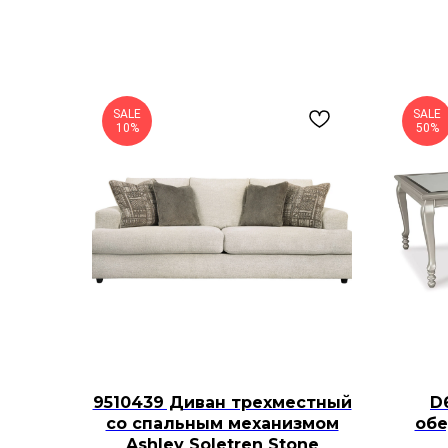
SALE
SALE
10%
50%
9510439 Диван трехместный
D
со спальным механизмом
обе
Ashley Soletren Stone