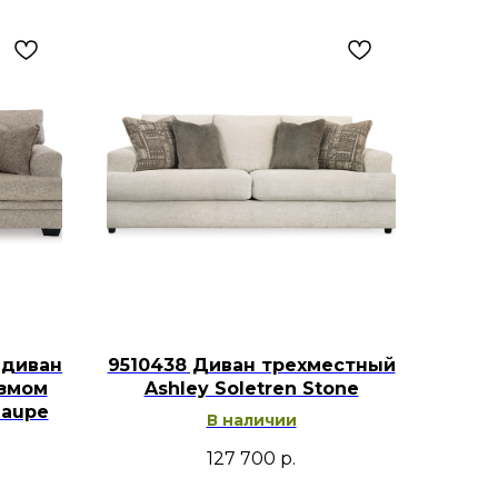
 диван
9510438 Диван трехместный
измом
Ashley Soletren Stone
Taupe
В наличии
127 700
р.