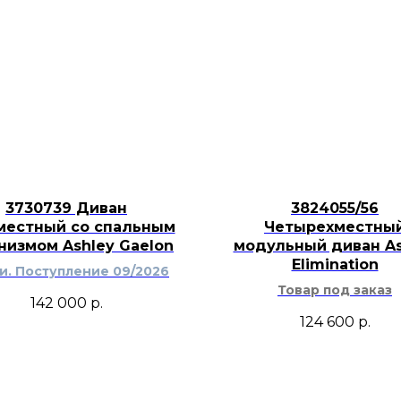
дерева. Консоль по
создать аккуратную
отраженный свет бе
3730739 Диван
3824055/56
местный со спальным
Четырехместны
низмом Ashley Gaelon
модульный диван As
Elimination
ти. Поступление 09/2026
Товар под заказ
142 000
р.
124 600
р.