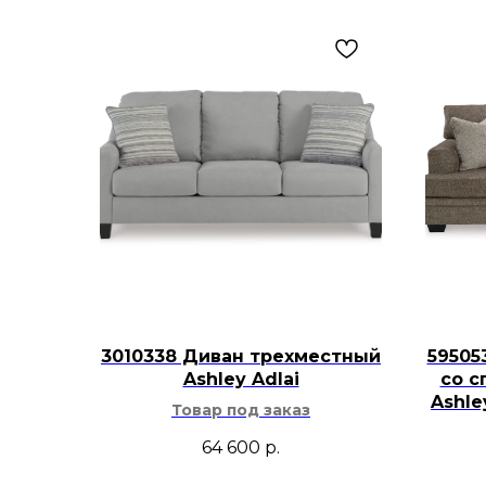
3010338 Диван трехместный
59505
Ashley Adlai
со с
Ashl
Товар под заказ
64 600
р.