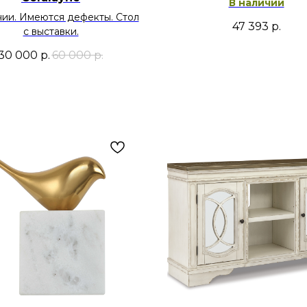
В наличии
чии. Имеются дефекты. Стол
47 393
р.
с выставки.
30 000
р.
60 000
р.