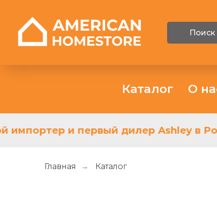
Поиск
Каталог
О на
 импортер и первый дилер Ashley в Рос
Главная
Каталог
→