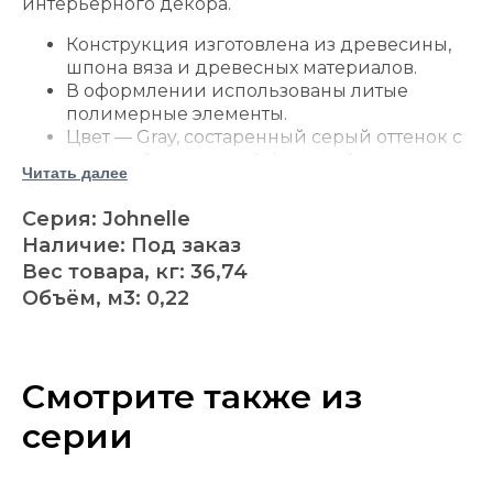
интерьерного декора.
Конструкция изготовлена из древесины,
шпона вяза и древесных материалов.
В оформлении использованы литые
полимерные элементы.
Цвет — Gray, состаренный серый оттенок с
заметной древесной фактурой.
Читать далее
Прямоугольная столешница обрамлена
рамой и оформлена под отдельные
Серия: Johnelle
деревянные доски.
Наличие: Под заказ
Квадратные балясины придают
Вес товара, кг: 36,74
основанию выразительный
Объём, м3: 0,22
архитектурный вид.
Широкая нижняя полка подходит для
книг, корзин и декоративных предметов.
Открытая конструкция обеспечивает
Смотрите также из
удобный доступ к содержимому.
Узкая форма позволяет использовать
серии
место вдоль стены или за спинкой дивана.
Серая древесная отделка сочетается с
натуральным деревом, камнем, металлом