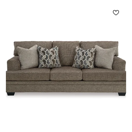
и нейтральным текстилем.
Для ухода поверхность рекомендуется
протирать мягкой сухой или слегка
влажной тканью.
Столешницу следует защищать от влаги,
горячей посуды и абразивных средств.
Конструкция требует сборки.
Консоль Ashley Johnelle будет уместна за
диваном в гостиной, вдоль свободной стены, в
просторной прихожей или объединённой
кухне-гостиной. На столешнице можно
составить композицию из лампы, зеркала,
фотографий и вазы, а нижнюю полку
использовать для книг и декоративных
корзин. Состаренная серая консоль хорошо
смотрится рядом с бежевой мягкой мебелью,
тёплым деревом, кирпичной кладкой и
чёрной фурнитурой. Модель дополнит
американский, загородный, традиционный
или переходный интерьер.