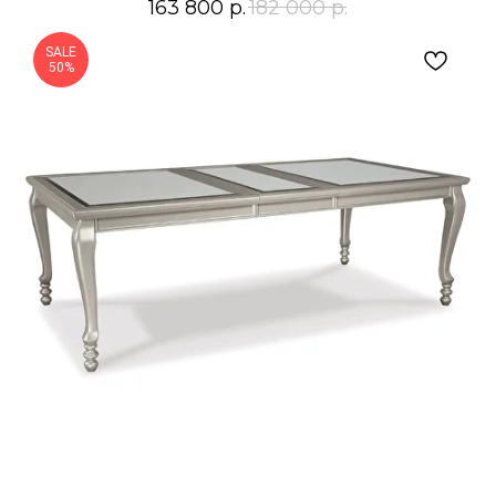
163 800
р.
182 000
р.
SALE
50%