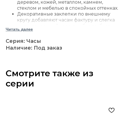
деревом, кожей, металлом, камнем,
стеклом и мебелью в спокойных оттенках.
Декоративные заклепки по внешнему
кругу добавляют часам фактуру и слегка
индустриальный характер без грубости.
Читать далее
Белый железный циферблат смотрится
контрастно на фоне темной рамы и
Серия: Часы
помогает хорошо считывать время.
Наличие: Под заказ
Акценты под состаренную латунь и
черные детали поддерживают теплую
металлическую гамму и связывают часы с
фурнитурой, светильниками и
Смотрите также из
настольным декором.
Стекло закрывает циферблат и делает
серии
поверхность более аккуратной для
повседневного использования.
Кварцевый механизм удобен для
домашнего интерьера и не требует
подключения к розетке.
Для питания требуется одна батарейка AA.
Размер около 81 × 81 × 8 см позволяет