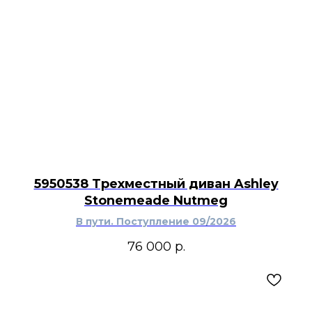
оттенков. Подсвечник подходит для гостиной,
столовой, спальни или кабинета с
традиционным, индустриальным либо
эклектичным оформлением.
5950538 Трехместный диван Ashley
Stonemeade Nutmeg
В пути. Поступление 09/2026
76 000
р.