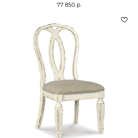
77 850
р.