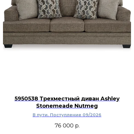
повседневном оформлении интерьера и
праздничной сервировке.
Подсвечник Creative Co-Op Mosaic Glass
«Мозаичное стекло» можно расположить в
гостиной, спальне, столовой, прихожей или
домашней библиотеке. Он подойдёт для
создания небольшого светового акцента на
консоли, журнальном столе, открытом стеллаже
или сервировочном подносе. Рядом можно
разместить вазы, декоративные фигурки,
книги и другие стеклянные аксессуары.
Мозаичное оформление поддержит
современный, эклектичный, бохо-интерьер
или обстановку с элементами винтажной
стилистики.
5950538 Трехместный диван Ashley
Stonemeade Nutmeg
В пути. Поступление 09/2026
76 000
р.