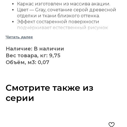
Каркас изготовлен из массива акации.
Цвет — Gray, сочетание серой древесной
отделки и ткани близкого оттенка.
Эффект состаренной поверхности
подчёркивает естественный рисунок
дерева.
Читать далее
Мягкое сиденье обито фактурной
полиэстеровой тканью.
Наличие: В наличии
Упругий пеноматериал обеспечивает
Вес товара, кг: 9,75
комфортную и устойчивую посадку.
Объём, м3: 0,07
Х-образная спинка поддерживает корпус
и придаёт модели узнаваемый силуэт.
Контур сиденья украшен декоративными
мебельными гвоздями.
Смотрите также из
Нижние перекладины укрепляют
основание и служат удобной опорой для
серии
ног.
Конструкция без подлокотников
позволяет свободно придвигать стул к
столу или стойке.
Серый оттенок сочетается со светлым