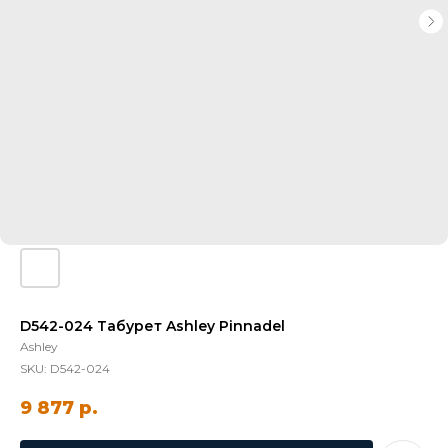
D542-024 Табурет Ashley Pinnadel
Ashley
SKU:
D542-024
9 877
р.