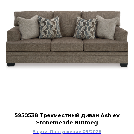
рекомендуется протирать мягкой сухой
или слегка влажной тканью без
абразивных средств.
Табурет Ashley Pinnadel будет уместен у
кухонного острова, барной стойки, высокого
обеденного стола или дополнительной
рабочей поверхности. Он органично дополнит
современную кухню, квартиру с открытой
планировкой, загородный дом и интерьер с
элементами промышленного, американского
или эклектичного стиля. Сдержанный оттенок
металла хорошо смотрится рядом с
деревянными фасадами, чёрной фурнитурой
и светлыми столешницами, а возможность
штабелирования делает модель практичной
для небольших помещений и размещения
дополнительных гостей.
5950538 Трехместный диван Ashley
Stonemeade Nutmeg
В пути. Поступление 09/2026