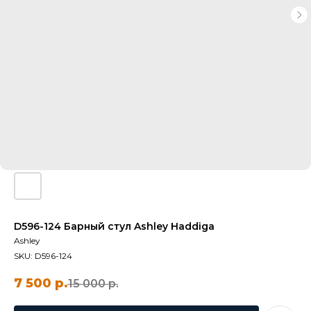
D596-124 Барный стул Ashley Haddiga
Ashley
SKU:
D596-124
7 500
р.
15 000
р.