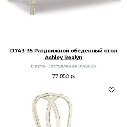
D743-35 Раздвижной обеденный стол
Ashley Realyn
В пути. Поступление 09/2026
77 850
р.