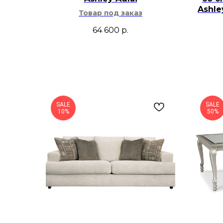
Ashl
Товар под заказ
64 600
р.
SALE
SALE
10%
50%