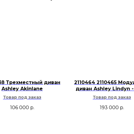
Для ухода реко
очистка без сил
Модель сочетае
коллекции Cash
Кресло Ashley Cash
диваном в гостиной,
шкафа в кабинете ил
можно использовать
дополнительное по
самостоятельный цв
38 Трехместный диван
2110464 2110465 Мод
Ashley Akinlane
диван Ashley Lindyn -
делает однотонную 
Товар под заказ
Товар под заказ
спокойная форма по
светлым и тёмным 
106 000
р.
193 000
р.
нейтральными штор
Кресло органично 
американский, пер