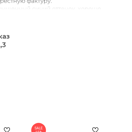
рёстную фактуру.
асыщенный синий оттенок, хорошо
 серой, бежевой, молочной и
ой.
угловыми соединениями для
каз
онструкции.
,3
 закреплена, а подушка сиденья
одной.
упругого пеноматериала
иэфирным волокном.
 основание равномерно
иденье и помогает дольше
ратную форму.
 имеют отделку с имитацией
рхности.
дит декоративная подушка с
ением.
SALE