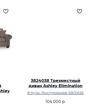
ьер.
3824038 Трехместный
й
диван Ashley Elimination
hley
В пути. Поступление 08/2026
104 000
р.