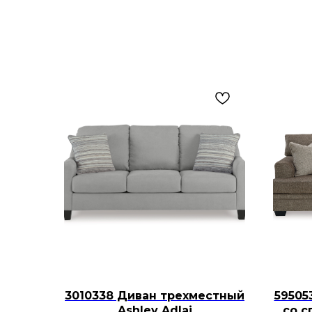
3010338 Диван трехместный
59505
Ashley Adlai
со с