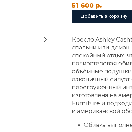
51 600
р.
Добавить в корзину
Кресло Ashley Cash
спальни или домашн
спокойный отдых, ч
полиэстеровая обив
объёмные подушки,
лаконичный силуэт 
перегруженный инт
изготовлена на аме
Furniture и подход
и американской обс
Обивка выполне