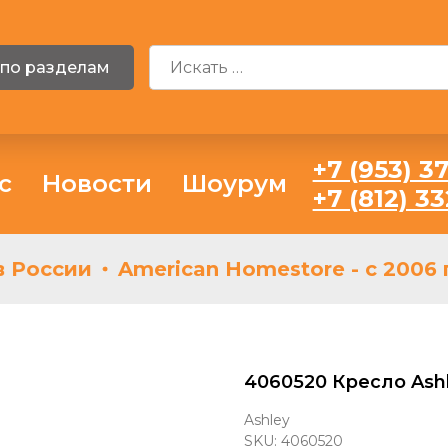
 по разделам
+7 (953) 37
с
Новости
Шоурум
+7 (812) 3
России
American Homestore - с 2006 г
4060520 Кресло Ash
Ashley
SKU:
4060520