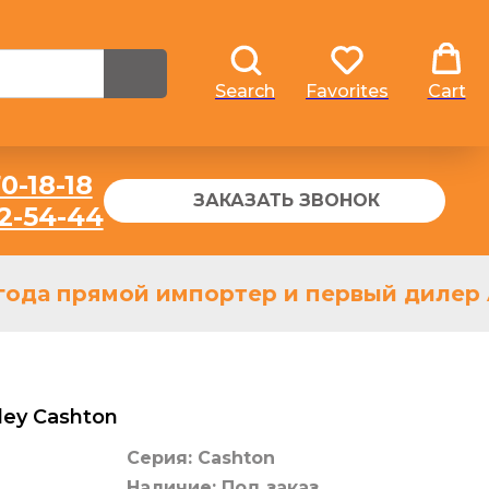
Search
Favorites
Cart
0-18-18
ЗАКАЗАТЬ ЗВОНОК
32-54-44
ода прямой импортер и первый дилер As
ley Cashton
Серия: Cashton
Наличие: Под заказ