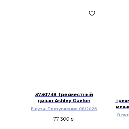
3730738 Трехместный
диван Ashley Gaelon
трех
меха
В пути. Поступление 08/2026
В пу
77 300
р.