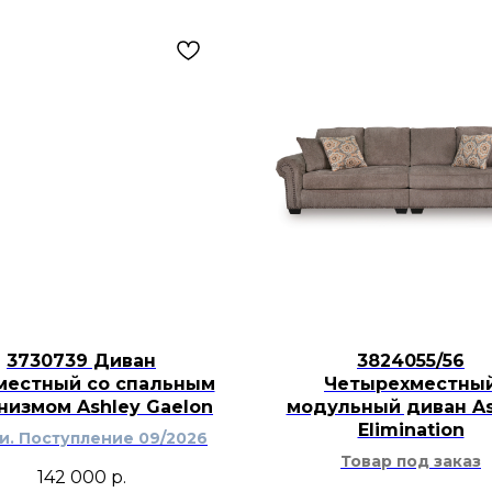
классический интер
3730739 Диван
3824055/56
местный со спальным
Четырехместны
низмом Ashley Gaelon
модульный диван As
Elimination
ти. Поступление 09/2026
Товар под заказ
142 000
р.