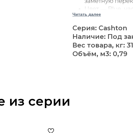
заметную перек
Цвет — Blue, н
Читать далее
сочетающийся с
древесной гамм
Серия: Cashton
Каркас усилен 
Наличие: Под за
устойчивости к
Вес товара, кг: 31
Подушка спинки
Объём, м3: 0,79
выполнена своб
Наполнение из 
дополнено пол
Платформенное
поддерживает с
е из серии
сохранять акку
Открытые ножки
древесной пове
В комплект вхо
мягким наполн