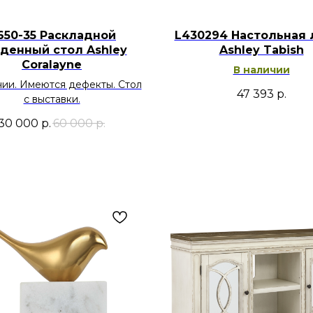
650-35 Раскладной
L430294 Настольная 
денный стол Ashley
Ashley Tabish
Coralayne
В наличии
чии. Имеются дефекты. Стол
47 393
р.
с выставки.
30 000
р.
60 000
р.