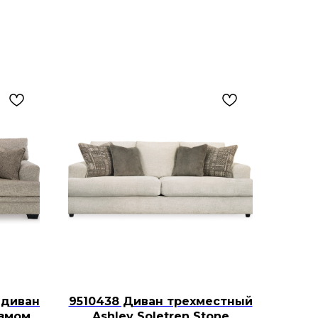
 диван
9510438 Диван трехместный
измом
Ashley Soletren Stone