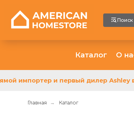
Поиск
Каталог
О на
мой импортер и первый дилер Ashley в 
Главная
Каталог
→