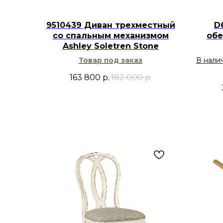
9510439 Диван трехместный
D
со спальным механизмом
обе
Ashley Soletren Stone
Товар под заказ
В нали
163 800
р.
182 000
р.