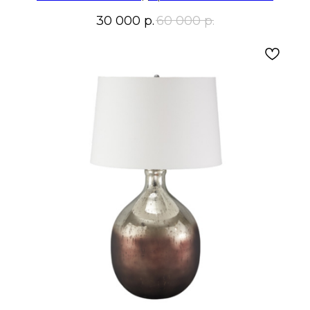
30 000
р.
60 000
р.