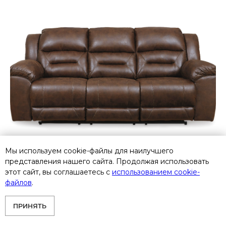
Мы используем cookie-файлы для наилучшего
представления нашего сайта. Продолжая использовать
этот сайт, вы соглашаетесь с
использованием cookie-
файлов
.
3990488 Трехместный диван-реклайнер
ПРИНЯТЬ
Ashley Furniture Stoneland