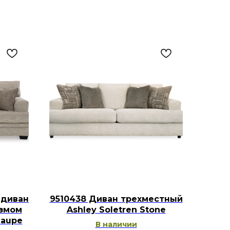
 диван
9510438 Диван трехместный
измом
Ashley Soletren Stone
Taupe
В наличии