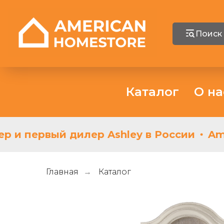
Поиск
Каталог
О на
 и первый дилер Ashley в России
Amer
Главная
Каталог
→