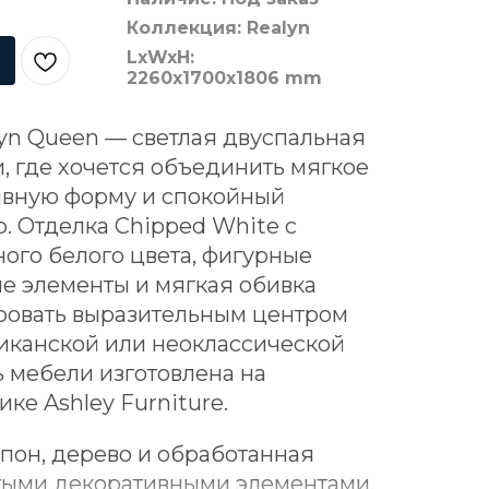
Коллекция: Realyn
LxWxH:
2260x1700x1806 mm
lyn Queen — светлая двуспальная
, где хочется объединить мягкое
тивную форму и спокойный
. Отделка Chipped White с
ого белого цвета, фигурные
е элементы и мягкая обивка
кровать выразительным центром
иканской или неоклассической
ь мебели изготовлена на
ке Ashley Furniture.
он, дерево и обработанная
тыми декоративными элементами.