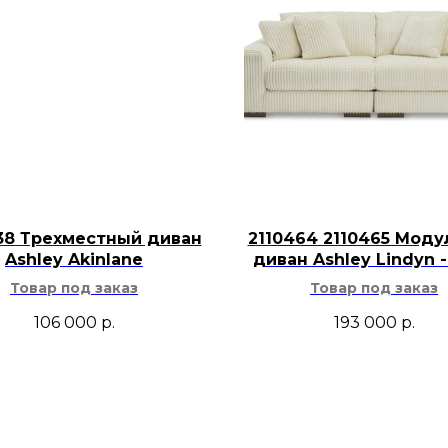
Матрас и основ
Модель совмест
Кровать хорошо
прикроватными 
другой мебелью 
Для ухода дост
мягкой сухой т
очищать бережн
агрессивных ср
38 Трехместный диван
2110464 2110465 Мод
Ashley Akinlane
диван Ashley Lindyn -
Кровать Ashley Real
Товар под заказ
Товар под заказ
гостевой комнате, 
комнате отдыха. Та
106 000
р.
193 000
р.
классический, неок
современный и вин
нужна светлая кров
под старину и выра