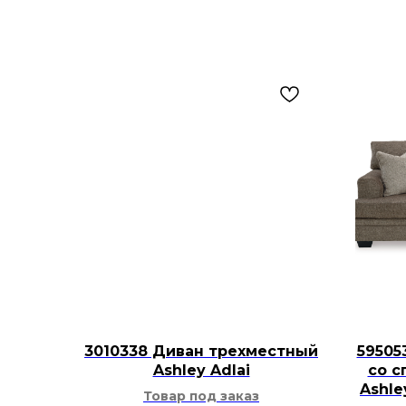
3010338 Диван трехместный
59505
Ashley Adlai
со с
Ashl
Товар под заказ