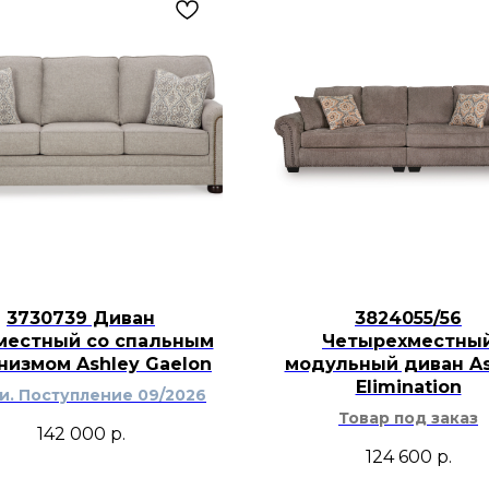
можно дополнить п
комодом, зеркалом,
спокойным текстил
спальню в светлой 
3730739 Диван
3824055/56
местный со спальным
Четырехместны
низмом Ashley Gaelon
модульный диван As
Elimination
ти. Поступление 09/2026
Товар под заказ
142 000
р.
124 600
р.