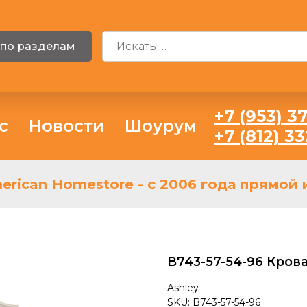
 по разделам
+7 (953) 37
с
Новости
Шоурум
+7 (812) 3
ican Homestore - с 2006 года прямой и
B743-57-54-96 Крова
Ashley
SKU:
B743-57-54-96