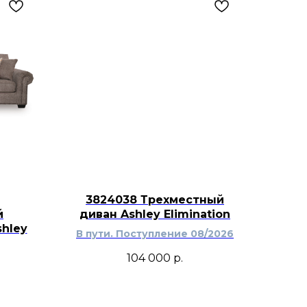
рикроватными тумбами Realyn,
 настольными лампами и
ем, создавая цельную и уютную
гамме.
3824038 Трехместный
й
диван Ashley Elimination
hley
В пути. Поступление 08/2026
104 000
р.