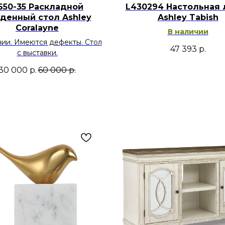
650-35 Раскладной
L430294 Настольная 
денный стол Ashley
Ashley Tabish
Coralayne
В наличии
чии. Имеются дефекты. Стол
47 393
р.
с выставки.
30 000
р.
60 000
р.