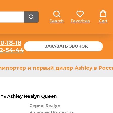
Search
Favorites
Cart
0-18-18
ЗАКАЗАТЬ ЗВОНОК
32-54-44
мпортер и первый дилер Ashley в России
ть Ashley Realyn Queen
Серия: Realyn
Наличие: Под заказ