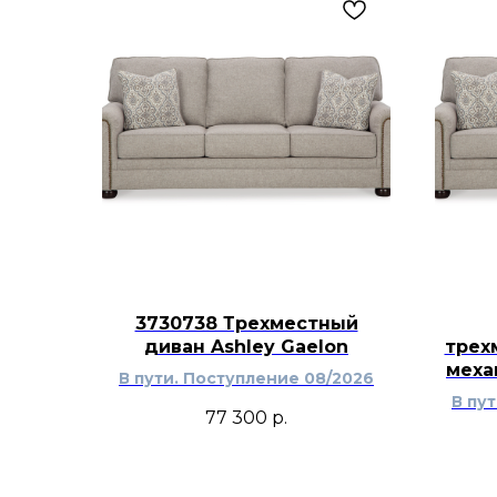
3730738 Трехместный
диван Ashley Gaelon
трех
меха
В пути. Поступление 08/2026
В пу
77 300
р.