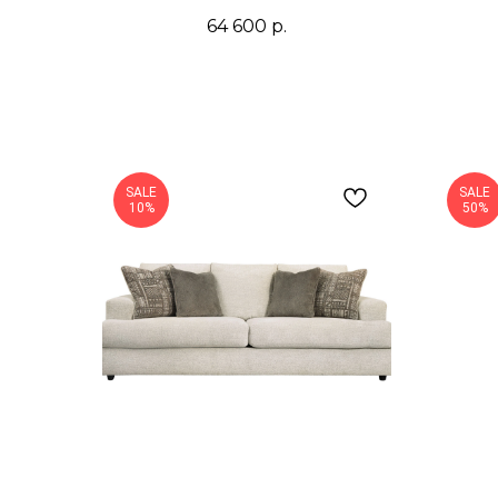
64 600
р.
SALE
SALE
10%
50%