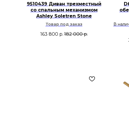
9510439 Диван трехместный
D
со спальным механизмом
обе
Ashley Soletren Stone
Товар под заказ
В нали
163 800
р.
182 000
р.