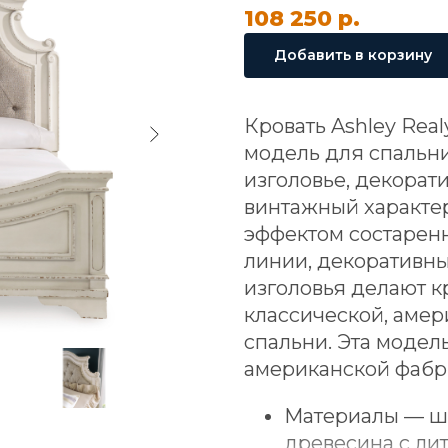
108 250
р.
Добавить в корзину
Кровать Ashley Rea
модель для спальни
изголовье, декора
винтажный характер
эффектом состаренн
линии, декоративны
изголовья делают 
классической, амер
спальни. Эта модел
американской фабри
Материалы — шп
древесина с ли