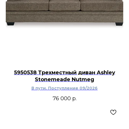
Сборка не требуется.
Трехместный диван Ashley Furniture Colleton можно разместить в
основной гостиной, кабинете или семейной зоне отдыха. Три
посадочных места подходят для повседневного общения,
чтения и просмотра телевизора, а съёмные подушки сиденья
упрощают доступ к поверхности под ними. Тёмно-коричневая
обивка сочетается с деревянными журнальными столами,
мебелью тёплых коричневых оттенков, светлыми коврами и
нейтральным текстилем в традиционном, классическом или
американском интерьере.
5950538 Трехместный диван Ashley
Stonemeade Nutmeg
В пути. Поступление 09/2026
76 000
р.