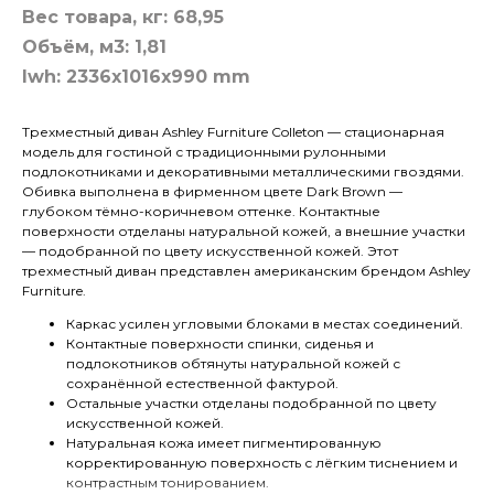
Вес товара, кг: 68,95
Объём, м3: 1,81
lwh: 2336x1016x990 mm
Трехместный диван Ashley Furniture Colleton — стационарная
модель для гостиной с традиционными рулонными
подлокотниками и декоративными металлическими гвоздями.
Обивка выполнена в фирменном цвете Dark Brown —
глубоком тёмно-коричневом оттенке. Контактные
поверхности отделаны натуральной кожей, а внешние участки
— подобранной по цвету искусственной кожей. Этот
трехместный диван представлен американским брендом Ashley
Furniture.
Каркас усилен угловыми блоками в местах соединений.
Контактные поверхности спинки, сиденья и
подлокотников обтянуты натуральной кожей с
сохранённой естественной фактурой.
Остальные участки отделаны подобранной по цвету
искусственной кожей.
Натуральная кожа имеет пигментированную
корректированную поверхность с лёгким тиснением и
контрастным тонированием.