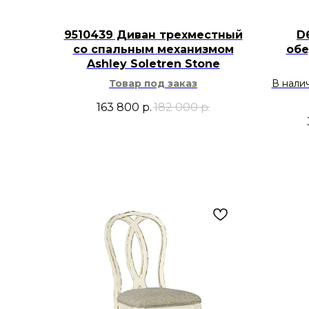
9510439 Диван трехместный
D
со спальным механизмом
обе
Ashley Soletren Stone
Товар под заказ
В нали
163 800
р.
182 000
р.