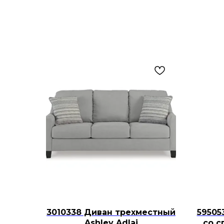
3010338 Диван трехместный
59505
Ashley Adlai
со с