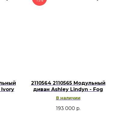
15%
 металлом, стеклом и текстилем
и оливковых тонов в современном
интерьере.
ульный
2110564 2110565 Модульный
 Ivory
диван Ashley Lindyn - Fog
В наличии
193 000
р.