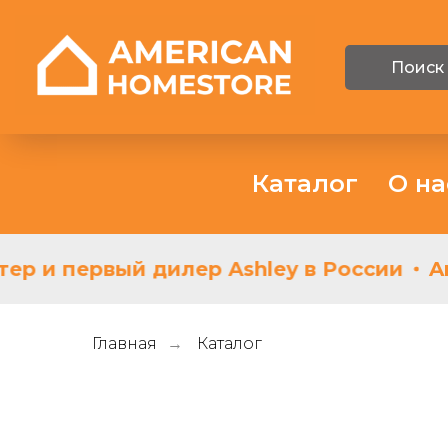
Поиск
Каталог
О на
ер и первый дилер Ashley в России
Am
Главная
Каталог
→