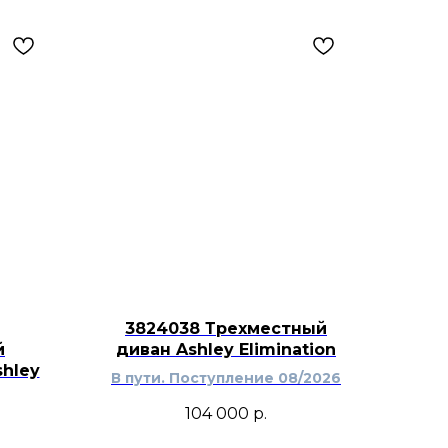
3824038 Трехместный
й
диван Ashley Elimination
hley
В пути. Поступление 08/2026
104 000
р.