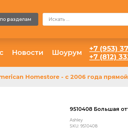
 по разделам
+7 (953) 37
с
Новости
Шоурум
+7 (812) 3
erican Homestore - с 2006 года прямой 
9510408 Большая отт
Ashley
SKU:
9510408