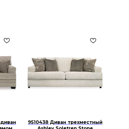
 диван
9510438 Диван трехместный
измом
Ashley Soletren Stone