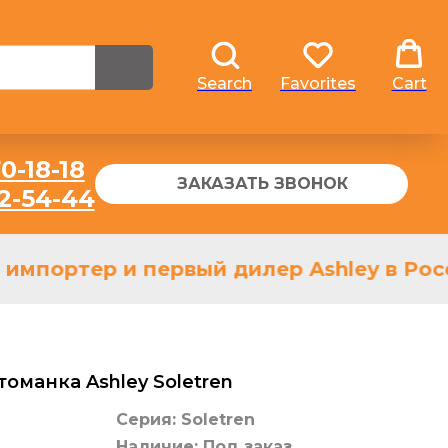
Search
Favorites
Cart
0-18-18
ЗАКАЗАТЬ ЗВОНОК
32-54-44
импортер и первый дилер Ashley в Росс
оманка Ashley Soletren
Серия: Soletren
Наличие: Под заказ