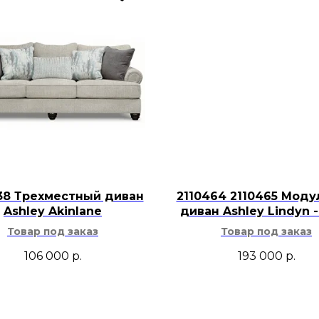
древесиной, чёрным
серых, песочных ил
или американском 
38 Трехместный диван
2110464 2110465 Мод
Ashley Akinlane
диван Ashley Lindyn -
Товар под заказ
Товар под заказ
106 000
р.
193 000
р.