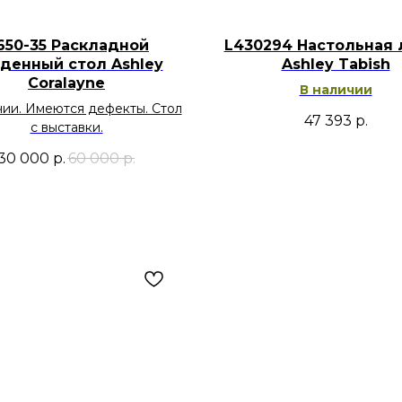
650-35 Раскладной
L430294 Настольная 
денный стол Ashley
Ashley Tabish
Coralayne
В наличии
чии. Имеются дефекты. Стол
47 393
р.
с выставки.
30 000
р.
60 000
р.