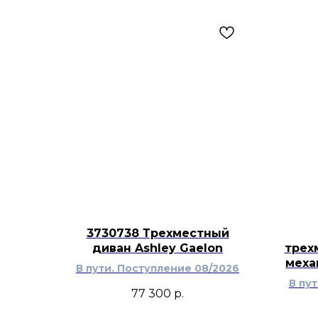
3730738 Трехместный
диван Ashley Gaelon
трех
меха
В пути. Поступление 08/2026
В пу
77 300
р.