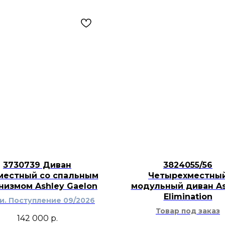
3730739 Диван
3824055/56
местный со спальным
Четырехместны
низмом Ashley Gaelon
модульный диван As
Elimination
ти. Поступление 09/2026
Товар под заказ
142 000
р.