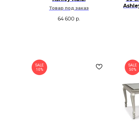
Ashl
Товар под заказ
64 600
р.
SALE
SALE
10%
50%